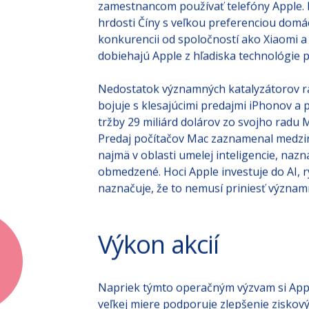
Dôvodov tohto vývoja je viacero. Po prv
zamestnancom používať telefóny Apple. 
hrdosti Číny s veľkou preferenciou domác
konkurencii od spoločností ako Xiaomi a 
dobiehajú Apple z hľadiska technológie 
Nedostatok významných katalyzátorov ra
bojuje s klesajúcimi predajmi iPhonov 
tržby 29 miliárd dolárov zo svojho radu M
Predaj počítačov Mac zaznamenal medziro
najmä v oblasti umelej inteligencie, nazn
obmedzené. Hoci Apple investuje do AI, r
naznačuje, že to nemusí priniesť význ
Výkon akcií