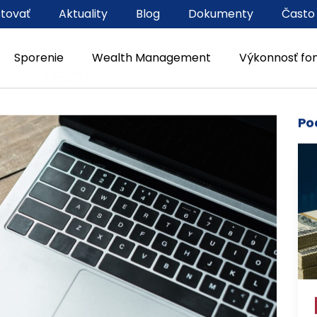
stovať
Aktuality
Blog
Dokumenty
Často
Sporenie
Wealth Management
Výkonnosť fo
2024
 Apple v
ostredí
Po