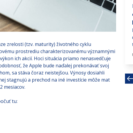
# investujte na fin trhoch
Stav ekonomiky USA
Februárová správa o zamestnanosti
ponúkne informácie o zdravotnom
stave ekonomiky v Spojených...
Mar 13, 2023 · 3 MIN
e zrelosti (tzv. maturity) životného cyklu
trhovému prostrediu charakterizovanému významnými
 výkon ich akcií. Hoci situácia priamo nenasvedčuje
podobnosť, že Apple bude naďalej prekonávať svoj
rhom, sa stáva čoraz neistejšou. Výnosy dosiahli
ej stagnujú a prechod na iné investície môže mat
12 mesiacov.
očuť tu: