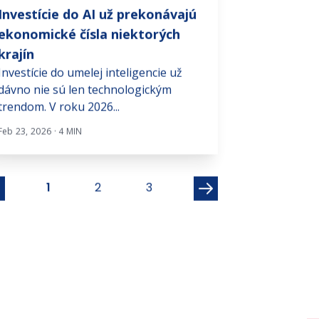
# investujte na fin trhoch
# investujte na f
Investície do AI už prekonávajú
V čom sú velik
V rámci blogu 
ekonomické čísla niektorých
prinášame profi
krajín
úspešných vizio
Investície do umelej inteligencie už
dávno nie sú len technologickým
Máj 5, 2022 · 5 MIN
trendom. V roku 2026...
Feb 23, 2026 · 4 MIN
1
2
3