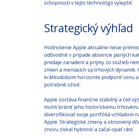
prinesú zmeny, konkurencia ako Samsung
výhodu pre Apple. Navyše, keďže Apple je 
schopnosti v tejto technológii vylepšiť.
Strategický výhľad
Hodnotenie Apple aktuálne nesie prémiov
odôvodniť v prípade absencie jasných kat
predaje zariadení a príjmy zo služieb ne
zmien a meniacich sa trhových dynamík. H
krátkodobom horizonte podporiť cenu akc
potrebné oživiť.
Apple zostáva finančne stabilný a čelí
mohli brániť jeho historickému trhovém
diverzifikovať svoje portfóliá vzhľadom 