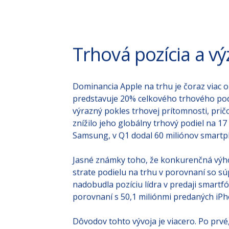
Trhová pozícia a vý
Dominancia Apple na trhu je čoraz viac 
predstavuje 20% celkového trhového pod
výrazný pokles trhovej prítomnosti, prič
znížilo jeho globálny trhový podiel na 1
Samsung, v Q1 dodal 60 miliónov smartp
Jasné známky toho, že konkurenčná výhod
strate podielu na trhu v porovnaní so s
nadobudla pozíciu lídra v predaji smartf
porovnaní s 50,1 miliónmi predaných iP