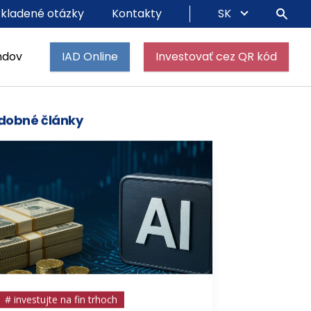
 kladené otázky
Kontakty
SK
ndov
IAD Online
Investovať cez QR kód
dobné články