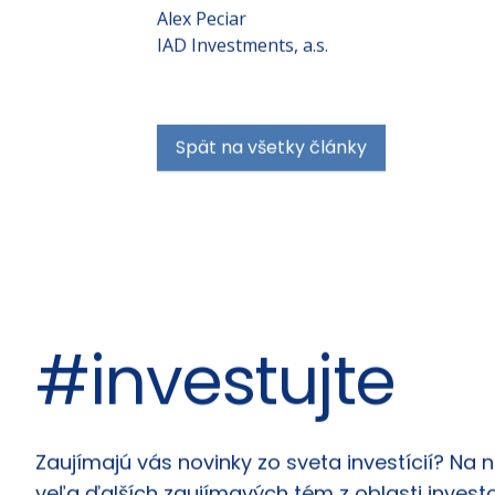
Apple. Strategické zmeny a obnovený dôr
znovu získal hybnosť a začal opäť rásť.
Alex Peciar
IAD Investments, a.s.
Spät na všetky články
#investujte