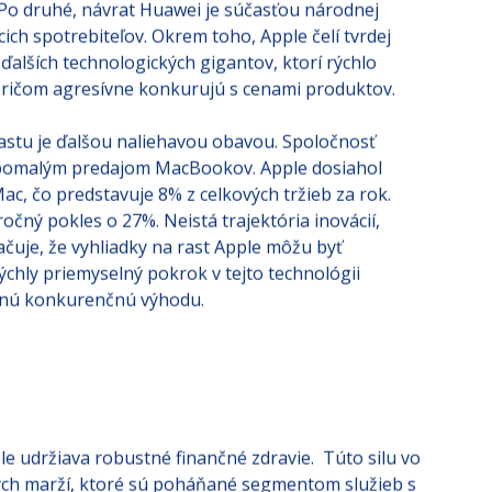
é, vláda z bezpečnostných dôvodov zakázala
Po druhé, návrat Huawei je súčasťou národnej
ich spotrebiteľov. Okrem toho, Apple čelí tvrdej
ďalších technologických gigantov, ktorí rýchlo
pričom agresívne konkurujú s cenami produktov.
stu je ďalšou naliehavou obavou. Spoločnosť
a pomalým predajom MacBookov. Apple dosiahol
ac, čo predstavuje 8% z celkových tržieb za rok.
čný pokles o 27%. Neistá trajektória inovácií,
ačuje, že vyhliadky na rast Apple môžu byť
ýchly priemyselný pokrok v tejto technológii
amnú konkurenčnú výhodu.