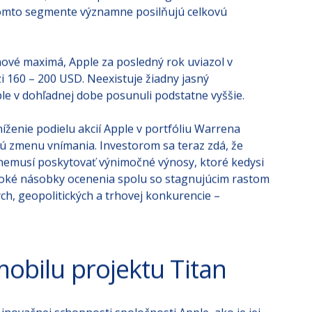
 udržiava robustné finančné zdravie. Túto silu vo
vých marží, ktoré sú poháňané segmentom služieb s
tomto segmente významne posilňujú celkovú
nové maximá, Apple za posledný rok uviazol v
i 160 – 200 USD. Neexistuje žiadny jasný
ple v dohľadnej dobe posunuli podstatne vyššie.
íženie podielu akcií Apple v portfóliu Warrena
ú zmenu vnímania. Investorom sa teraz zdá, že
 nemusí poskytovať výnimočné výnosy, ktoré kedysi
ysoké násobky ocenenia spolu so stagnujúcim rastom
ch, geopolitických a trhovej konkurencie –