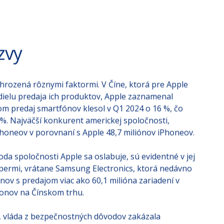
zvy
ohrozená rôznymi faktormi. V Číne, ktorá pre Apple
ielu predaja ich produktov, Apple zaznamenal
om predaj smartfónov klesol v Q1 2024 o 16 %, čo
7 %. Najväčší konkurent americkej spoločnosti,
honeov v porovnaní s Apple 48,7 miliónov iPhoneov.
a spoločnosti Apple sa oslabuje, sú evidentné v jej
úpermi, vrátane Samsung Electronics, ktorá nedávno
ónov s predajom viac ako 60,1 milióna zariadení v
honov na Čínskom trhu.