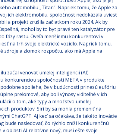
mobilu projektu Titan
 inovačnej schopnosti spoločnosti Apple, ako je jej
nického automobilu „Titan“. Napriek tomu, že Apple za
voj ich elektromobilu, spoločnosť nedokázala uviesť
il a projekt zrušila začiatkom roku 2024. Ak by
úspešná, mohol by to byt pravé ten katalyzátor pre
 do fázy rastu. Oveľa menšiemu konkurentovi v
esť na trh svoje elektrické vozidlo. Napriek tomu,
é zdroje a zlomok rozpočtu, ako má Apple na
lu začal venovať umelej inteligencii (AI)
mou konkurenciou spoločnosti META v produkte
podobne spolieha, že v budúcnosti prinesú eufóriu
 úplne prelomové, aby boli výnosy viditeľné v ich
lácií o tom, aké typy a množstvo umelej
dúcich produktov. Siri by sa mohla premeniť na
ými ChatGPT. Aj keď sa očakáva, že takéto inovácie