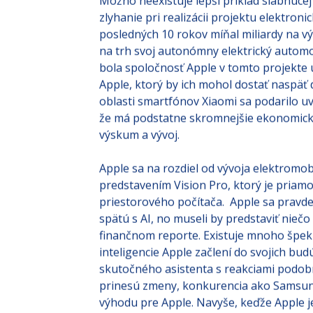
Katastrofa elektro
Možno neexistuje lepší príklad slabnúcej
zlyhanie pri realizácii projektu elektro
posledných 10 rokov míňal miliardy na vý
na trh svoj autonómny elektrický automob
bola spoločnosť Apple v tomto projekte 
Apple, ktorý by ich mohol dostať naspäť
oblasti smartfónov Xiaomi sa podarilo uvi
že má podstatne skromnejšie ekonomick
výskum a vývoj.
Apple sa na rozdiel od vývoja elektromobi
predstavením Vision Pro, ktorý je pria
priestorového počítača. Apple sa pravde
spätú s AI, no museli by predstaviť niečo
finančnom reporte. Existuje mnoho špeku
inteligencie Apple začlení do svojich bu
skutočného asistenta s reakciami podobn