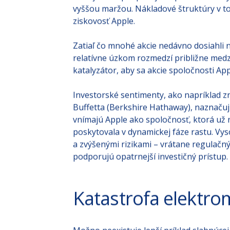
Napriek týmto operačným výzvam si Apple
veľkej miere podporuje zlepšenie zisko
vyššou maržou. Nákladové štruktúry v 
ziskovosť Apple.
Zatiaľ čo mnohé akcie nedávno dosiahli 
relatívne úzkom rozmedzí približne medz
katalyzátor, aby sa akcie spoločnosti Ap
Investorské sentimenty, ako napríklad zn
Buffetta (Berkshire Hathaway), naznačuj
vnímajú Apple ako spoločnosť, ktorá už
poskytovala v dynamickej fáze rastu. V
a zvýšenými rizikami – vrátane regulačný
podporujú opatrnejší investičný prístup.