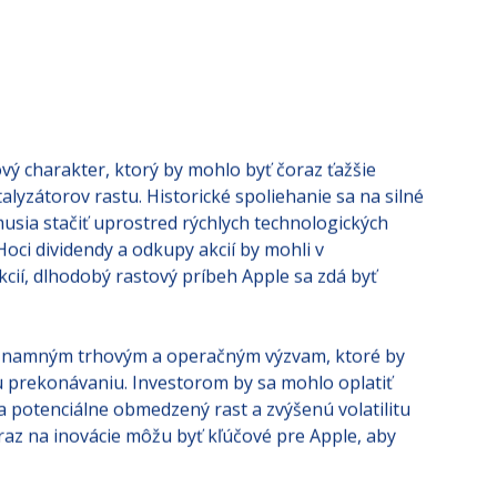
 bude nasledovať, čo rýchlo zníži konkurenčnú
v oblasti AI relatívne nový, musí ešte svoje
ý charakter, ktorý by mohlo byť čoraz ťažšie
alyzátorov rastu. Historické spoliehanie sa na silné
musia stačiť uprostred rýchlych technologických
oci dividendy a odkupy akcií by mohli v
ií, dlhodobý rastový príbeh Apple sa zdá byť
 významným trhovým a operačným výzvam, ktoré by
u prekonávaniu. Investorom by sa mohlo oplatiť
na potenciálne obmedzený rast a zvýšenú volatilitu