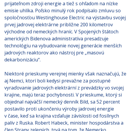
prijateľnom zdroji energie a tiež s ohľadom na nízke
emisie uhlíka. Poľsko minulý rok podpísalo zmluvu so
spoločnosťou Westinghouse Electric na výstavbu svojej
prvej jadrovej elektrárne približne 200 kilometrov
východne od nemeckých hraníc. V Spojených štátoch
amerických Bidenova administratíva presadzuje
technológiu na vybudovanie novej generácie menších
jadrových reaktorov ako nástroj pre „masovú
dekarbonizáciu“.
Niektoré prieskumy verejnej mienky však naznačujú, že
aj Nemci, ktorí boli kedysi prevažne za postupné
vyraďovanie jadrových elektrární z prevádzky vo svojej
krajine, majú teraz pochybnosti. V prieskume, ktorý si
objednal najväčší nemecký denník Bild, sa 52 percent
postavilo proti ukončeniu výroby jadrovej energie
v čase, keď sa krajina vzďaľuje závislosti od fosílnych
palív z Ruska. Robert Habeck, minister hospodárstva a
člen Strany zelených, trvá na tom, že Nemecko