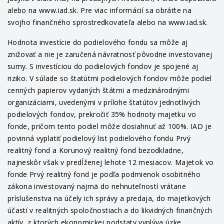
alebo na www.iad.sk. Pre viac informácií sa obráťte na
svojho finančného sprostredkovateľa alebo na www.iad.sk.
Hodnota investície do podielového fondu sa môže aj
znižovať a nie je zaručená návratnosť pôvodne investovanej
sumy. S investíciou do podielových fondov je spojené aj
riziko. V súlade so štatútmi podielových fondov môže podiel
cenných papierov vydaných štátmi a medzinárodnými
organizáciami, uvedenými v prílohe štatútov jednotlivých
podielových fondov, prekročiť 35% hodnoty majetku vo
fonde, pričom tento podiel môže dosiahnuť až 100%. IAD je
povinná vyplatiť podielový list podielového fondu Prvý
realitný fond a Korunový realitný fond bezodkladne,
najneskôr však v predĺženej lehote 12 mesiacov. Majetok vo
fonde Prvý realitný fond je podľa podmienok osobitného
zákona investovaný najmä do nehnuteľností vrátane
príslušenstva na účely ich správy a predaja, do majetkových
účastí v realitných spoločnostiach a do likvidných finančných
aktív, z ktorých ekonomickej podstaty vyplýva úzke