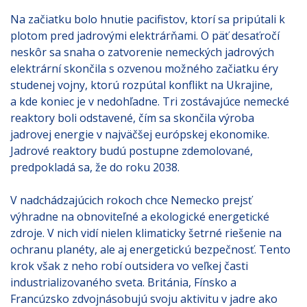
Na začiatku bolo hnutie pacifistov, ktorí sa pripútali k
plotom pred jadrovými elektrárňami. O päť desaťročí
neskôr sa snaha o zatvorenie nemeckých jadrových
elektrární skončila s ozvenou možného začiatku éry
studenej vojny, ktorú rozpútal konflikt na Ukrajine,
a kde koniec je v nedohľadne. Tri zostávajúce nemecké
reaktory boli odstavené, čím sa skončila výroba
jadrovej energie v najväčšej európskej ekonomike.
Jadrové reaktory budú postupne zdemolované,
predpokladá sa, že do roku 2038.
V nadchádzajúcich rokoch chce Nemecko prejsť
výhradne na obnoviteľné a ekologické energetické
zdroje. V nich vidí nielen klimaticky šetrné riešenie na
ochranu planéty, ale aj energetickú bezpečnosť. Tento
krok však z neho robí outsidera vo veľkej časti
industrializovaného sveta. Británia, Fínsko a
Francúzsko zdvojnásobujú svoju aktivitu v jadre ako