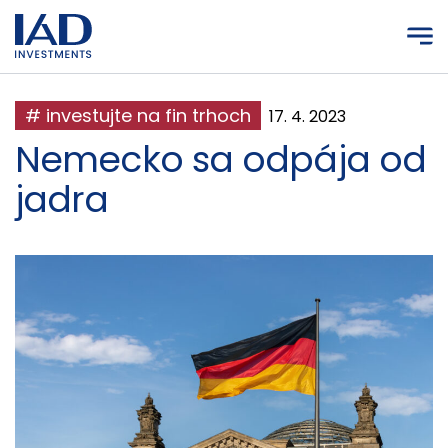
Prejsť na hlavný obsah
# investujte na fin trhoch
17. 4. 2023
Nemecko sa odpája od
jadra