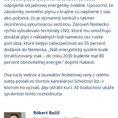
odpojenie od jadrovej energetiky zvládne. Upozornil, že
zásobníky zemného plynu v krajine sú naplnené z viac
ako polovice, čo je významný vankúš s takmer
skončenou vykurovacou sezónou. Zároveň Nemecko
rýchlo vybudovalo terminály LNG, ktoré mu umožňujú
dovážať plyn z nákladných lodí namiesto cez ruské
potrubia, ktoré kedysi zabezpečovali asi 55 percent
dodávok do Nemecka. „Náš energetický systém bude
štruktúrovaný inak – do roku 2030 budeme mať 80
percent obnoviteľnej energie.“ doplnil Habeck.
Dva tucty vedcov a laureátov Nobelovej ceny z celého
sveta poslali vo štvrtok kancelárovi Scholzovi list, v
ktorom ho vyzvali, aby obrátil kurz. Až budúcnosť ukáže
správnosť tohto rozhodnutia.
Róbert Bučič