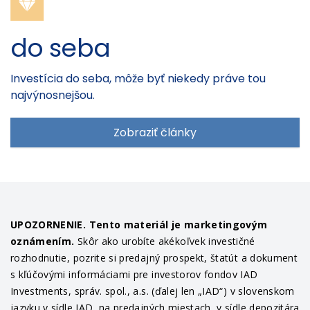
do seba
Investícia do seba, môže byť niekedy práve tou
najvýnosnejšou.
Zobraziť články
UPOZORNENIE. Tento materiál je marketingovým
oznámením.
Skôr ako urobíte akékoľvek investičné
rozhodnutie, pozrite si predajný prospekt, štatút a dokument
s kľúčovými informáciami pre investorov fondov IAD
Investments, správ. spol., a.s. (ďalej len „IAD“) v slovenskom
jazyku v sídle IAD, na predajných miestach, v sídle depozitára