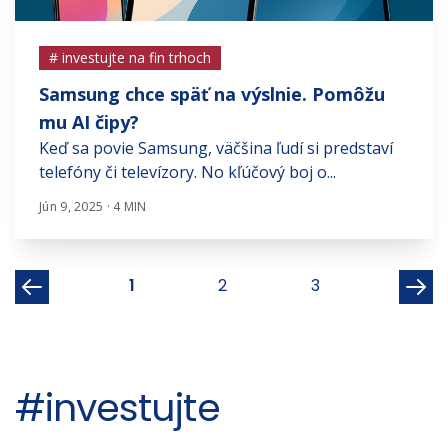
# investujte na fin trhoch
Samsung chce späť na výslnie. Pomôžu
mu AI čipy?
Keď sa povie Samsung, väčšina ľudí si predstaví
telefóny či televízory. No kľúčový boj o...
Jún 9, 2025 · 4 MIN
1
2
3
#investujte