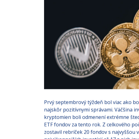
Prvý septembrový týždeň bol viac ako bo
najskôr pozitívnymi správami. Väčšina in
kryptomien boli odmenení extrémne šted
ETF fondov za tento rok. Z celkového p
zostavil rebríček 20 fondov s najvyššou