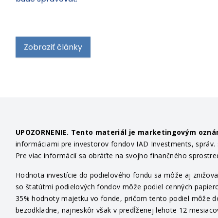
bude spravovať.
Zobraziť články
UPOZORNENIE. Tento materiál je marketingovým ozn
informáciami pre investorov fondov IAD Investments, správ. sp
Pre viac informácií sa obráťte na svojho finančného sprostr
Hodnota investície do podielového fondu sa môže aj znižovať
so štatútmi podielových fondov môže podiel cenných papiero
35% hodnoty majetku vo fonde, pričom tento podiel môže dosi
bezodkladne, najneskôr však v predĺženej lehote 12 mesiaco