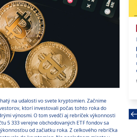
# investujte na fin trhoch
Vyššie sadzby po dlhší čas
Ak by sme mali určiť jedno najviac
sledované číslo vo finančnom svete,
pravdepodobne by to bol...
Aug 21, 2023 · 3 MIN
hatý na udalosti vo svete kryptomien. Začnime
vestorov, ktorí investovali počas tohto roka do
rými výnosmi. O tom svedčí aj rebríček výkonnosti
očtu 5 333 verejne obchodovaných ETF fondov sa
 výkonnosťou od začiatku roka. Z celkového rebríčka