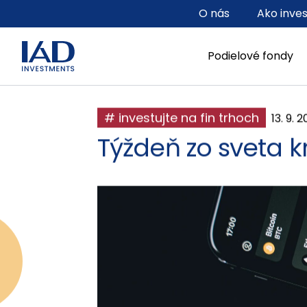
Prejsť na hlavný obsah
O nás
Ako inve
Podielové fondy
# investujte na fin trhoch
13. 9. 2
Týždeň zo sveta 