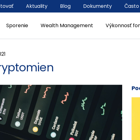
stovať
Aktuality
Blog
Dokumenty
Často
Sporenie
Wealth Management
Výkonnosť fo
021
kryptomien
Po