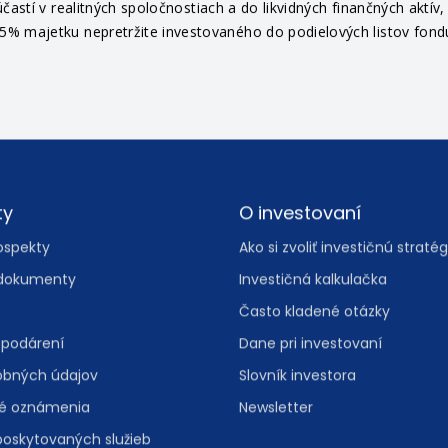
častí v realitných spoločnostiach a do likvidných finančných aktí
% majetku nepretržite investovaného do podielových listov fondu 
ty
O investovaní
ospekty
Ako si zvoliť investičnú stratég
dokumenty
Investičná kalkulačka
Často kladené otázky
spodárení
Dane pri investovaní
obných údajov
Slovník investora
vé oznámenia
Newsletter