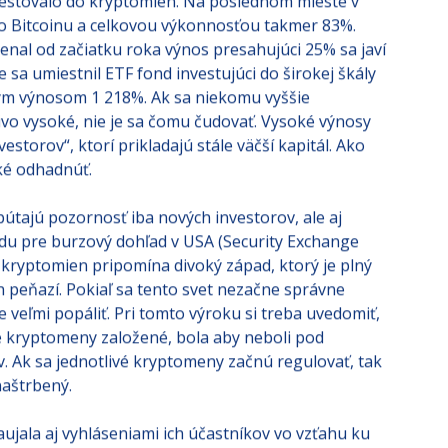
investovalo do kryptomien. Na poslednom mieste v
 do Bitcoinu a celkovou výkonnosťou takmer 83%.
enal od začiatku roka výnos presahujúci 25% sa javí
sa umiestnil ETF fond investujúci do širokej škály
vým výnosom 1 218%. Ak sa niekomu vyššie
vo vysoké, nie je sa čomu čudovať. Vysoké výnosy
estorov“, ktorí prikladajú stále väčší kapitál. Ako
ké odhadnúť.
tajú pozornosť iba nových investorov, ale aj
adu pre burzový dohľad v USA (Security Exchange
 kryptomien pripomína divoký západ, ktorý je plný
h peňazí. Pokiaľ sa tento svet nezačne správne
veľmi popáliť. Pri tomto výroku si treba uvedomiť,
 kryptomeny založené, bola aby neboli pod
 Ak sa jednotlivé kryptomeny začnú regulovať, tak
aštrbený.
jala aj vyhláseniami ich účastníkov vo vzťahu ku