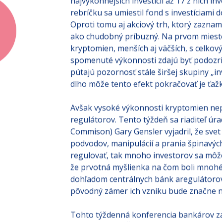
najvýkonnejších investícií až 17 z nich 
rebríčku sa umiestil fond s investíciami
Oproti tomu aj akciový trh, ktorý zaznam
ako chudobný príbuzný. Na prvom mieste 
kryptomien, menších aj väčších, s celko
spomenuté výkonnosti zdajú byť podozri
pútajú pozornosť stále širšej skupiny „inv
dlho môže tento efekt pokračovať je ťaž
Avšak vysoké výkonnosti kryptomien nepú
regulátorov. Tento týždeň sa riaditeľ úr
Commison) Gary Gensler vyjadril, že svet
podvodov, manipulácií a prania špinavýc
regulovať, tak mnoho investorov sa môže 
že prvotná myšlienka na čom boli mnohé
dohľadom centrálnych bánk aregulátorov.
pôvodný zámer ich vzniku bude značne n
Tohto týždenná konferencia bankárov zau