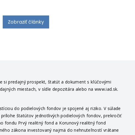
Zobraziť články
te si predajný prospekt, štatút a dokument s kľúčovými
edajných miestach, v sídle depozitára alebo na www.iad.sk.
íciou do podielových fondov je spojené aj riziko. V súlade
ílohe štatútov jednotlivých podielových fondov, prekročiť
o fondu Prvý realitný fond a Korunový realitný fond
itného zákona investovaný najmä do nehnuteľností vrátane