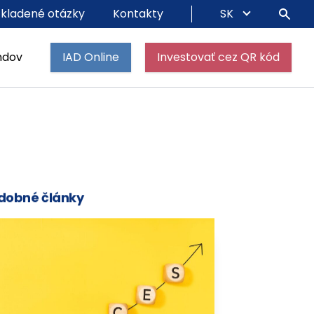
 kladené otázky
Kontakty
SK
ndov
IAD Online
Investovať cez QR kód
dobné články