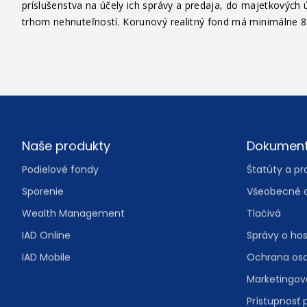
príslušenstva na účely ich správy a predaja, do majetkových ú
trhom nehnuteľností. Korunový realitný fond má minimálne 85
Footer
Naše produkty
Dokumen
Podielové fondy
Štatúty a pr
Sporenie
Všeobecné 
Wealth Management
Tlačivá
IAD Online
Správy o ho
IAD Mobile
Ochrana os
Marketingo