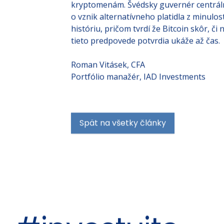
kryptomenám. Švédsky guvernér centrál
o vznik alternatívneho platidla z minulos
históriu, pričom tvrdí že Bitcoin skôr, č
tieto predpovede potvrdia ukáže až čas.
Roman Vitásek, CFA
Portfólio manažér, IAD Investments
Spät na všetky články