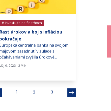
# investujte na fin trhoch
# investujte na f
Rast úrokov a boj s infláciou
Konflikt na 
pokračuje
ohrozuje nas
Európska centrálna banka na svojom
stability
májovom zasadnutí v súlade s
Geopolitické na
očakávaniami zvýšila úrokové...
východe, najmä
medzi Izraelom 
Máj 9, 2023 · 2 MIN
Aug 5, 2024 · 3 MIN
1
2
3