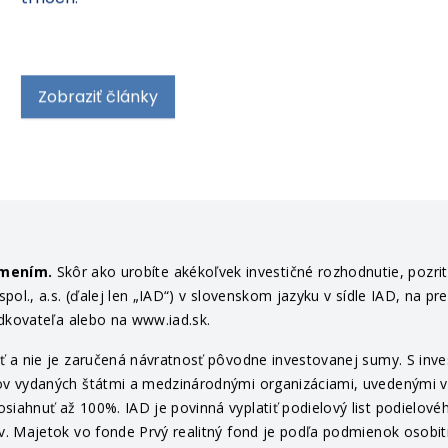
trhoch.
Zobraziť články
ámením.
Skôr ako urobíte akékoľvek investičné rozhodnutie, pozri
ol., a.s. (ďalej len „IAD“) v slovenskom jazyku v sídle IAD, na pr
edkovateľa alebo na www.iad.sk.
 a nie je zaručená návratnosť pôvodne investovanej sumy. S invest
v vydaných štátmi a medzinárodnými organizáciami, uvedenými v pr
ahnuť až 100%. IAD je povinná vyplatiť podielový list podielovéh
v. Majetok vo fonde Prvý realitný fond je podľa podmienok osob