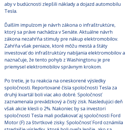
aby v budúcnosti zlepšili náklady a dojazd automobilu
Tesla.
Ďalším impulzom je návrh zákona o infraštruktúre,
ktorý sa práve nachádza v Senáte. Aktuálne návrh
zákona nezahŕňa stimuly pre nákup elektromobilov.
Zahŕňa však peniaze, ktoré môžu mestá a štáty
investovať do infraštruktúry nabíjania elektromobilov a
naznačuje, že tento pohyb z Washingtonu je pre
priemysel elektromobilov správnym krokom.
Po tretie, je tu reakcia na oneskorené výsledky
spoločnosti. Reportované čísla spoločnosti Tesla za
druhý kvartál boli viac ako dobré. Spoločnosť
zaznamenala prevádzkový a čistý zisk. Nasledujúci deň
však akcie klesli o 2%. Nakoniec by sa investori
spoločnosti Tesla mali poďakovať aj spoločnosti Ford
Motor (F) za štvrtkové zisky. Spoločnosť Ford oznámila
stredajšie výsledky, ktoré boli oveľa lepšie, ako sa