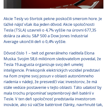
Akcie Tesly vo štvrtok pekne poskočili smerom hore. Je
ťažké nájsť však iba jeden dôvod. Akcie spoločnosti
Tesla (TSLA) uzavreli o 4,7% vyššie na úrovni 677,35
dolára za akciu. S&P 500 a Dow Jones Industrial
Average ukončili deň o 0,4% vyššie.
Dôvod číslo 1 – twít od generálneho riaditeľa Elona
Muska. Svojim 58,6 miliónom sledovateľom povedal, že
Tesla 19.augusta organizuje svoj deň umelej
inteligencie. Priekopník elektrických vozidiel predstaví
na ňom zrejme svoj posun v oblasti autonómneho
riadenia v nádeji, že presvedčí viac investorov, že má
stále vedúce postavenie v tejto oblasti. Táto udalosť by
mala trochu pripomínať septembrový deň batérií v
Tesle. V ten deň spoločnosť predstavila investorom
inovácie, ako sú väčšie batériové články, navrhnuté tak,