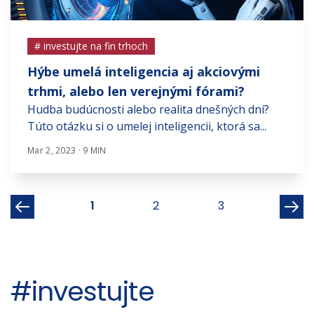
# investujte na fin trhoch
Hýbe umelá inteligencia aj akciovými
trhmi, alebo len verejnými fórami?
Hudba budúcnosti alebo realita dnešných dní?
Túto otázku si o umelej inteligencii, ktorá sa...
Mar 2, 2023 · 9 MIN
1
2
3
#investujte