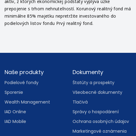
aktív, z ktorých ekonomickej podstaty vyplýva úzke
prepojenie s trhom nehnuteľností. Korunový realitný fond má
minimálne 85% majetku nepretržite investovaného do
podielových listov fondu Prvý realitný fond.
Footer
Naše produkty
Dokumenty
Podielové fondy
Štatúty a prospekty
Sporenie
Všeobecné dokumenty
Wealth Management
Tlačivá
IAD Online
Správy o hospodárení
IAD Mobile
Ochrana osobných údajov
Marketingové oznámenia