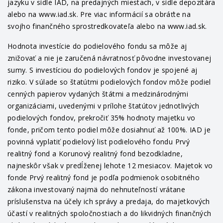
jazyku v sídle IAD, na predajných miestach, v sídle depozitára
alebo na www.iad.sk. Pre viac informácií sa obráťte na
svojho finančného sprostredkovateľa alebo na www.iad.sk.
Hodnota investície do podielového fondu sa môže aj
znižovať a nie je zaručená návratnosť pôvodne investovanej
sumy. S investíciou do podielových fondov je spojené aj
riziko. V súlade so štatútmi podielových fondov môže podiel
cenných papierov vydaných štátmi a medzinárodnými
organizáciami, uvedenými v prílohe štatútov jednotlivých
podielových fondov, prekročiť 35% hodnoty majetku vo
fonde, pričom tento podiel môže dosiahnuť až 100%. IAD je
povinná vyplatiť podielový list podielového fondu Prvý
realitný fond a Korunový realitný fond bezodkladne,
najneskôr však v predĺženej lehote 12 mesiacov. Majetok vo
fonde Prvý realitný fond je podľa podmienok osobitného
zákona investovaný najmä do nehnuteľností vrátane
príslušenstva na účely ich správy a predaja, do majetkových
účastí v realitných spoločnostiach a do likvidných finančných