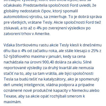
očakávalo. Predstavitelia spoločnosti Ford uviedli, že
globálny nedostatok čipov, ktorý spomalil
automobilovú výrobu, sa zmierňuje. To je dobrá správa
pre všetkých, vrátane Tesly. Akcie spoločnosti Ford tiež
získavali, a to až o 4% po zverejnení výsledkov po
zatvorení trhov v Amerike.
Vďaka štvrtkovému rastu akcie Tesly klesli k dnešnému
dňu iba o 4% od začiatku roka, ale stále klesajú o 25% z
52-týždňového maxima v januári, kedy sa cena
nachádzala na úrovni 900,40 dolára za akciu. Silné
reportované výsledky za druhý kvartál ale nemusia
stačiť na to, aby sa tam vrátila, ale býci spoločnosti
Tesla sa budú tešiť na katalyzátory, ako je spomenutý
deň umelej inteligencie, vládna podpora a prípadne
oznámené nové produkčné kapacity v Nemecku alebo
Texase, aby sa akcie opäť rozhýbali smerom k
maximám.