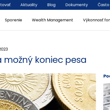
stovať
Aktuality
Blog
Dokumenty
Často
Sporenie
Wealth Management
Výkonnosť fo
 2023
 a možný koniec pesa
Po