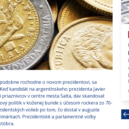
# investujte na fin trhoch
Európska centrálna banka
ponecháva sadzby bez zmeny
Európska centrálna banka sa na
svojom štvrtkovom zasadnutí
rozhodla ponechať úrokové sadzby
na...
depodobne rozhodne o novom prezidentovi, sa
 Keď kandidát na argentínskeho prezidenta Javier
Okt 30, 2023 · 3 MIN
priaznivcov v centre mesta Salta, dav skandoval:
ový politik v koženej bunde s účesom rockera zo 70-
ezidentských volieb po tom, čo dostal v auguste
primárkach. Prezidentské a parlamentné voľby
któbra.