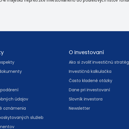
% majetku nepretržite investovaného do podielových listov fondu 
ty
O investovaní
ospekty
Ako si zvoliť investičnú stratég
dokumenty
Investičná kalkulačka
Často kladené otázky
spodárení
Dane pri investovaní
obných údajov
Slovník investora
vé oznámenia
Newsletter
poskytovaných služieb
umentov