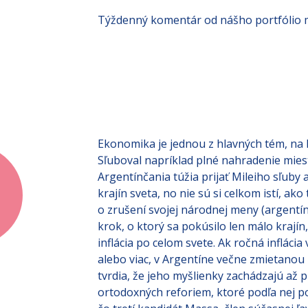
Týždenný komentár od nášho portfólio ma
Ekonomika je jednou z hlavných tém, na kt
Sľuboval napríklad plné nahradenie mies
Argentínčania túžia prijať Mileiho sľuby 
krajín sveta, no nie sú si celkom istí, a
o zrušení svojej národnej meny (argentí
krok, o ktorý sa pokúsilo len málo krají
inflácia po celom svete. Ak ročná inflácia
alebo viac, v Argentíne večne zmietanou 
tvrdia, že jeho myšlienky zachádzajú až 
ortodoxných reforiem, ktoré podľa nej p