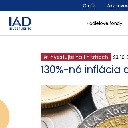
Prejsť na hlavný obsah
O nás
Ako inve
Podielové fondy
# investujte na fin trhoch
23. 10.
130%-ná inflácia