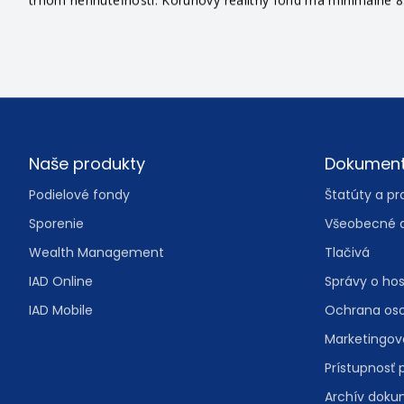
trhom nehnuteľností. Korunový realitný fond má minimálne 85
Footer
Naše produkty
Dokumen
Podielové fondy
Štatúty a pr
Sporenie
Všeobecné 
Wealth Management
Tlačivá
IAD Online
Správy o ho
IAD Mobile
Ochrana os
Marketingo
Prístupnosť 
Archív dok