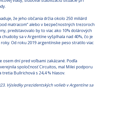
covej vlády, sľuboval stabilizáciu situácie pri
ády.
aduje, že jeho občania držia okolo 250 miliárd
„pod matracom“ alebo v bezpečnostných trezoroch
vny, predstavovalo by to viac ako 10% dolárových
 chudoby sa v Argentíne vyšplhala nad 40%, čo je
 roky. Od roku 2019 argentínske peso stratilo viac
e osem dní pred voľbami zakázané. Podľa
erejnila spoločnosť Circuitos, mal Milei podporu
 tretia Bullrichová s 24,4 % hlasov.
23. Výsledky prezidentských volieb v Argentíne sa