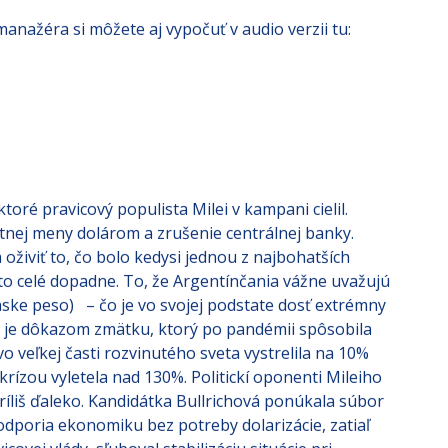
nažéra si môžete aj vypočuť v audio verzii tu:
oré pravicový populista Milei v kampani cielil.
tnej meny dolárom a zrušenie centrálnej banky.
a oživiť to, čo bolo kedysi jednou z najbohatších
ko to celé dopadne. To, že Argentínčania vážne uvažujú
nske peso) – čo je vo svojej podstate dosť extrémny
n, je dôkazom zmätku, ktorý po pandémii spôsobila
 vo veľkej časti rozvinutého sveta vystrelila na 10%
krízou vyletela nad 130%. Politickí oponenti Mileiho
príliš ďaleko. Kandidátka Bullrichová ponúkala súbor
odporia ekonomiku bez potreby dolarizácie, zatiaľ