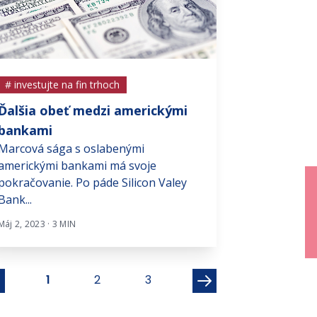
# investujte na fin trhoch
# investujte na f
Ďalšia obeť medzi americkými
Prvých 100 dn
bankami
Trumpovej ad
Marcová sága s oslabenými
Počas prvých 1
americkými bankami má svoje
funkčného obdo
pokračovanie. Po páde Silicon Valey
Donalda Trump
Bank...
na...
Máj 2, 2023 · 3 MIN
Máj 5, 2025 · 4 MIN
1
2
3