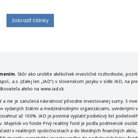
Zobraziť články
ámením.
Skôr ako urobíte akékoľvek investičné rozhodnutie, pozri
ol., a.s. (ďalej len „IAD“) v slovenskom jazyku v sídle IAD, na pr
edkovateľa alebo na www.iad.sk.
 a nie je zaručená návratnosť pôvodne investovanej sumy. S invest
v vydaných štátmi a medzinárodnými organizáciami, uvedenými v pr
ahnuť až 100%. IAD je povinná vyplatiť podielový list podielovéh
v. Majetok vo fonde Prvý realitný fond je podľa podmienok osob
častí v realitných spoločnostiach a do likvidných finančných aktí