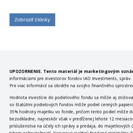
Zobraziť články
UPOZORNENIE. Tento materiál je marketingovým ozn
informáciami pre investorov fondov IAD Investments, správ. sp
Pre viac informácií sa obráťte na svojho finančného sprostr
Hodnota investície do podielového fondu sa môže aj znižovať
so štatútmi podielových fondov môže podiel cenných papiero
35% hodnoty majetku vo fonde, pričom tento podiel môže dosi
bezodkladne, najneskôr však v predĺženej lehote 12 mesiaco
príslušenstva na účely ich správy a predaja, do majetkových ú