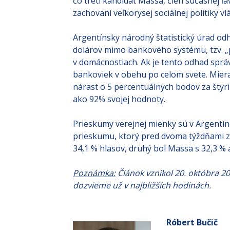
čo tretí kandidát Massa, člen súčasnej ľavi
zachovaní veľkorysej sociálnej politiky vl
Argentínsky národný štatistický úrad odh
dolárov mimo bankového systému, tzv. 
v domácnostiach. Ak je tento odhad sprá
bankoviek v obehu po celom svete. Miera
nárast o 5 percentuálnych bodov za štyri
ako 92% svojej hodnoty.
Prieskumy verejnej mienky sú v Argentín
prieskumu, ktorý pred dvoma týždňami zv
34,1 % hlasov, druhý bol Massa s 32,3 % a
Poznámka:
Článok vznikol 20. októbra 20
dozvieme už v najbližších hodinách.
Róbert Bučič