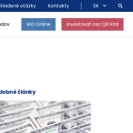
 kladené otázky
Kontakty
SK
ndov
IAD Online
Investovať cez QR kód
dobné články