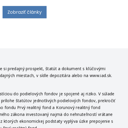
Zobraziť články
te si predajný prospekt, štatút a dokument s kľúčovými
edajných miestach, v sídle depozitára alebo na www.iad.sk.
íciou do podielových fondov je spojené aj riziko. V súlade
ílohe štatútov jednotlivých podielových fondov, prekročiť
o fondu Prvý realitný fond a Korunový realitný fond
itného zákona investovaný najmä do nehnuteľností vrátane
v, z ktorých ekonomickej podstaty vyplýva úzke prepojenie s