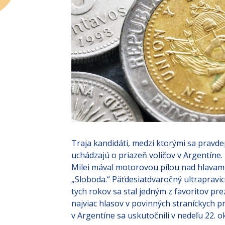
Traja kandidáti, medzi ktorými sa prav
uchádzajú o priazeň voličov v Argentíne.
Milei mával motorovou pílou nad hlavami 
„Sloboda.“ Päťdesiatdvaročný ultrapravic
tych rokov sa stal jedným z favoritov pr
najviac hlasov v povinných straníckych 
v Argentíne sa uskutočnili v nedeľu 22. o