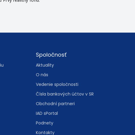
Prvý realitný fond.
Spoločnosť
iu
Aktuality
O nás
Vedenie spoločnosti
Čísla bankových účtov v SR
Obchodní partneri
IAD sPortal
Podnety
Kontakty