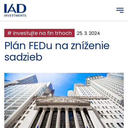
Prejsť na hlavný obsah
# investujte na fin trhoch
25. 3. 2024
Plán FEDu na zníženie
sadzieb