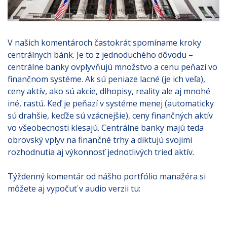
V našich komentároch častokrát spomíname kroky
centrálnych bánk. Je to z jednoduchého dôvodu –
centrálne banky ovplyvňujú množstvo a cenu peňazí vo
finančnom systéme. Ak sú peniaze lacné (je ich veľa),
ceny aktív, ako sú akcie, dlhopisy, reality ale aj mnohé
iné, rastú. Keď je peňazí v systéme menej (automaticky
sú drahšie, keďže sú vzácnejšie), ceny finančných aktív
vo všeobecnosti klesajú. Centrálne banky majú teda
obrovský vplyv na finančné trhy a diktujú svojimi
rozhodnutia aj výkonnosť jednotlivých tried aktív.
Týždenný komentár od nášho portfólio manažéra si
môžete aj vypočuť v audio verzii tu: