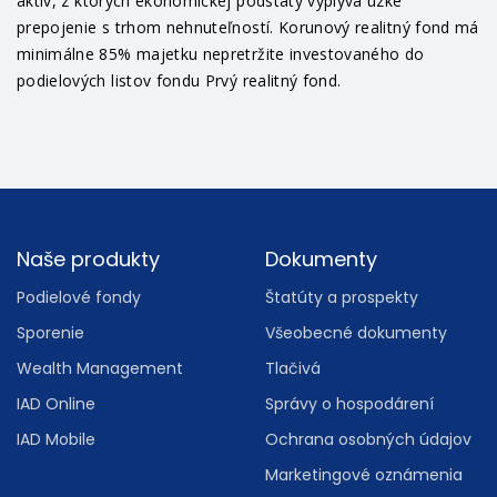
aktív, z ktorých ekonomickej podstaty vyplýva úzke
prepojenie s trhom nehnuteľností. Korunový realitný fond má
minimálne 85% majetku nepretržite investovaného do
podielových listov fondu Prvý realitný fond.
Footer
Naše produkty
Dokumenty
Podielové fondy
Štatúty a prospekty
Sporenie
Všeobecné dokumenty
Wealth Management
Tlačivá
IAD Online
Správy o hospodárení
IAD Mobile
Ochrana osobných údajov
Marketingové oznámenia