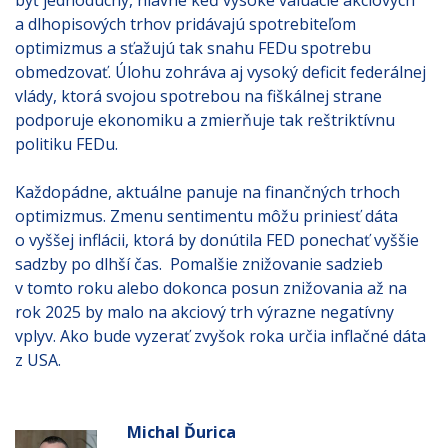
byť jednoduchý, hlavne keď vysoké valuácie akciových
a dlhopisových trhov pridávajú spotrebiteľom
optimizmus a sťažujú tak snahu FEDu spotrebu
obmedzovať. Úlohu zohráva aj vysoký deficit federálnej
vlády, ktorá svojou spotrebou na fiškálnej strane
podporuje ekonomiku a zmierňuje tak reštriktívnu
politiku FEDu.
Každopádne, aktuálne panuje na finančných trhoch
optimizmus. Zmenu sentimentu môžu priniesť dáta
o vyššej inflácii, ktorá by donútila FED ponechať vyššie
sadzby po dlhší čas. Pomalšie znižovanie sadzieb
v tomto roku alebo dokonca posun znižovania až na
rok 2025 by malo na akciový trh výrazne negatívny
vplyv. Ako bude vyzerať zvyšok roka určia inflačné dáta
z USA.
Michal Ďurica