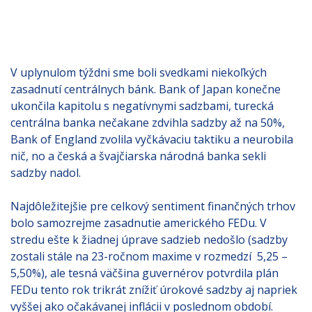
V uplynulom týždni sme boli svedkami niekoľkých
zasadnutí centrálnych bánk. Bank of Japan konečne
ukončila kapitolu s negatívnymi sadzbami, turecká
centrálna banka nečakane zdvihla sadzby až na 50%,
Bank of England zvolila vyčkávaciu taktiku a neurobila
nič, no a česká a švajčiarska národná banka sekli
sadzby nadol.
Najdôležitejšie pre celkový sentiment finančných trhov
bolo samozrejme zasadnutie amerického FEDu. V
stredu ešte k žiadnej úprave sadzieb nedošlo (sadzby
zostali stále na 23-ročnom maxime v rozmedzí 5,25 –
5,50%), ale tesná väčšina guvernérov potvrdila plán
FEDu tento rok trikrát znížiť úrokové sadzby aj napriek
vyššej ako očakávanej inflácii v poslednom období.