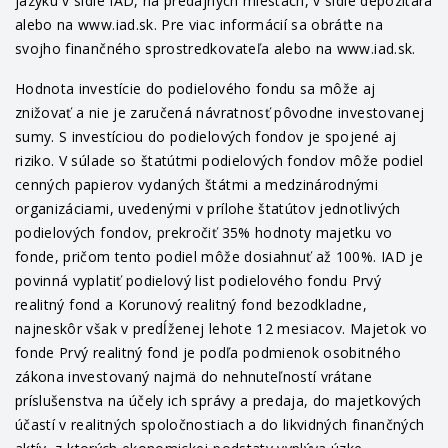
jazyku v sídle IAD, na predajných miestach, v sídle depozitára
alebo na www.iad.sk. Pre viac informácií sa obráťte na
svojho finančného sprostredkovateľa alebo na www.iad.sk.
Hodnota investície do podielového fondu sa môže aj
znižovať a nie je zaručená návratnosť pôvodne investovanej
sumy. S investíciou do podielových fondov je spojené aj
riziko. V súlade so štatútmi podielových fondov môže podiel
cenných papierov vydaných štátmi a medzinárodnými
organizáciami, uvedenými v prílohe štatútov jednotlivých
podielových fondov, prekročiť 35% hodnoty majetku vo
fonde, pričom tento podiel môže dosiahnuť až 100%. IAD je
povinná vyplatiť podielový list podielového fondu Prvý
realitný fond a Korunový realitný fond bezodkladne,
najneskôr však v predĺženej lehote 12 mesiacov. Majetok vo
fonde Prvý realitný fond je podľa podmienok osobitného
zákona investovaný najmä do nehnuteľností vrátane
príslušenstva na účely ich správy a predaja, do majetkových
účastí v realitných spoločnostiach a do likvidných finančných