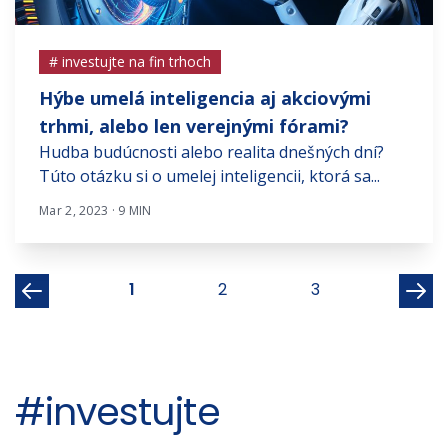
# investujte na fin trhoch
Hýbe umelá inteligencia aj akciovými
trhmi, alebo len verejnými fórami?
Hudba budúcnosti alebo realita dnešných dní?
Túto otázku si o umelej inteligencii, ktorá sa...
Mar 2, 2023 · 9 MIN
1
2
3
#investujte