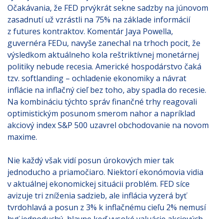
Očakávania, že FED prvýkrát sekne sadzby na júnovom
zasadnutí už vzrástli na 75% na základe informácií
z futures kontraktov. Komentár Jaya Powella,
guvernéra FEDu, navyše zanechal na trhoch pocit, že
výsledkom aktuálneho kola reštriktívnej monetárnej
politiky nebude recesia. Americké hospodárstvo čaká
tzv. softlanding – ochladenie ekonomiky a návrat
inflácie na inflačný cieľ bez toho, aby spadla do recesie.
Na kombináciu týchto správ finančné trhy reagovali
optimistickým posunom smerom nahor a napríklad
akciový index S&P 500 uzavrel obchodovanie na novom
maxime.
Nie každý však vidí posun úrokových mier tak
jednoducho a priamočiaro. Niektorí ekonómovia vidia
v aktuálnej ekonomickej situácii problém. FED síce
avizuje tri zníženia sadzieb, ale inflácia vyzerá byť
tvrdohlavá a posun z 3% k inflačnému cieľu 2% nemusí