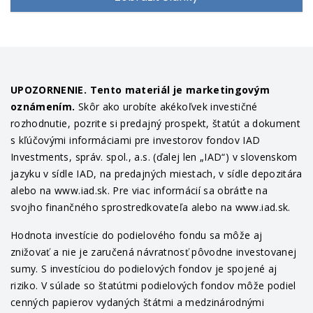
UPOZORNENIE. Tento materiál je marketingovým
oznámením.
Skôr ako urobíte akékoľvek investičné
rozhodnutie, pozrite si predajný prospekt, štatút a dokument
s kľúčovými informáciami pre investorov fondov IAD
Investments, správ. spol., a.s. (ďalej len „IAD“) v slovenskom
jazyku v sídle IAD, na predajných miestach, v sídle depozitára
alebo na www.iad.sk. Pre viac informácií sa obráťte na
svojho finančného sprostredkovateľa alebo na www.iad.sk.
Hodnota investície do podielového fondu sa môže aj
znižovať a nie je zaručená návratnosť pôvodne investovanej
sumy. S investíciou do podielových fondov je spojené aj
riziko. V súlade so štatútmi podielových fondov môže podiel
cenných papierov vydaných štátmi a medzinárodnými