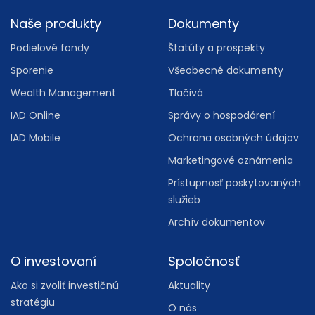
Footer
Naše produkty
Dokumenty
Podielové fondy
Štatúty a prospekty
Sporenie
Všeobecné dokumenty
Wealth Management
Tlačivá
IAD Online
Správy o hospodárení
IAD Mobile
Ochrana osobných údajov
Marketingové oznámenia
Prístupnosť poskytovaných
služieb
Archív dokumentov
O investovaní
Spoločnosť
Ako si zvoliť investičnú
Aktuality
stratégiu
O nás