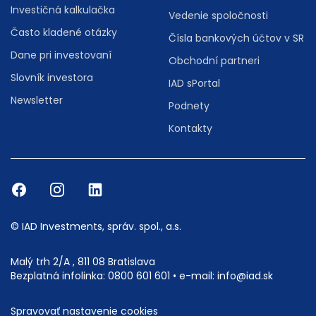
Investičná kalkulačka
Vedenie spoločnosti
Často kladené otázky
Čísla bankových účtov v SR
Dane pri investovaní
Obchodní partneri
Slovník investora
IAD sPortal
Newsletter
Podnety
Kontakty
© IAD Investments, správ. spol., a.s.
Malý trh 2/A , 811 08 Bratislava
Bezplatná infolinka:
0800 601 601
• e-mail:
info@iad.sk
Spravovať nastavenie cookies