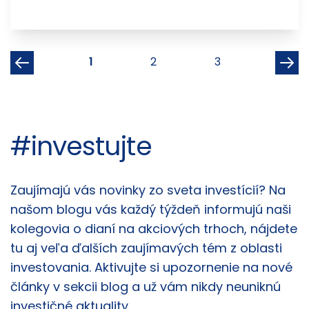
1
2
3
#investujte
Články
Zaujímajú vás novinky zo sveta investícií? Na
našom blogu vás každý týždeň informujú naši
kolegovia o dianí na akciových trhoch, nájdete
tu aj veľa ďalších zaujímavých tém z oblasti
investovania. Aktivujte si upozornenie na nové
články v sekcii blog a už vám nikdy neuniknú
investičné aktuality.