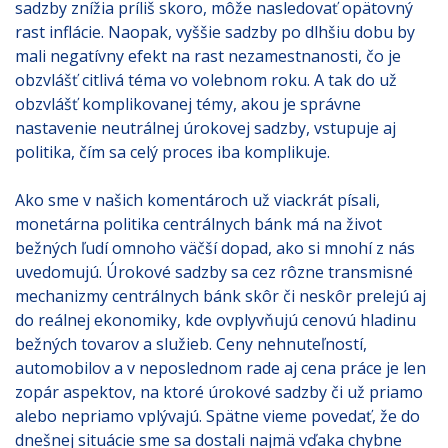
sadzby znížia príliš skoro, môže nasledovať opätovný
rast inflácie. Naopak, vyššie sadzby po dlhšiu dobu by
mali negatívny efekt na rast nezamestnanosti, čo je
obzvlášť citlivá téma vo volebnom roku. A tak do už
obzvlášť komplikovanej témy, akou je správne
nastavenie neutrálnej úrokovej sadzby, vstupuje aj
politika, čím sa celý proces iba komplikuje.
Ako sme v našich komentároch už viackrát písali,
monetárna politika centrálnych bánk má na život
bežných ľudí omnoho väčší dopad, ako si mnohí z nás
uvedomujú. Úrokové sadzby sa cez rôzne transmisné
mechanizmy centrálnych bánk skôr či neskôr prelejú aj
do reálnej ekonomiky, kde ovplyvňujú cenovú hladinu
bežných tovarov a služieb. Ceny nehnuteľností,
automobilov a v neposlednom rade aj cena práce je len
zopár aspektov, na ktoré úrokové sadzby či už priamo
alebo nepriamo vplývajú. Spätne vieme povedať, že do
dnešnej situácie sme sa dostali najmä vďaka chybne