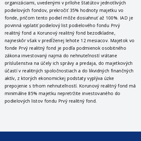
organizáciami, uvedenými v prílohe štatútov jednotlivých
podielových fondov, prekročiť 35% hodnoty majetku vo
fonde, pričom tento podiel môže dosiahnuť až 100%. IAD je
povinná vyplatiť podielový list podielového fondu Prvý
realitný fond a Korunový realitný fond bezodkladne,
najneskôr však v predĺženej lehote 12 mesiacov. Majetok vo
fonde Prvý realitný fond je podľa podmienok osobitného
zákona investovaný najmä do nehnuteľností vrátane
príslušenstva na účely ich správy a predaja, do majetkových
účastí v realitných spoločnostiach a do likvidných finančných
aktív, z ktorých ekonomickej podstaty vyplýva úzke
prepojenie s trhom nehnuteľností. Korunový realitný fond má
minimálne 85% majetku nepretržite investovaného do
podielových listov fondu Prvý realitný fond.