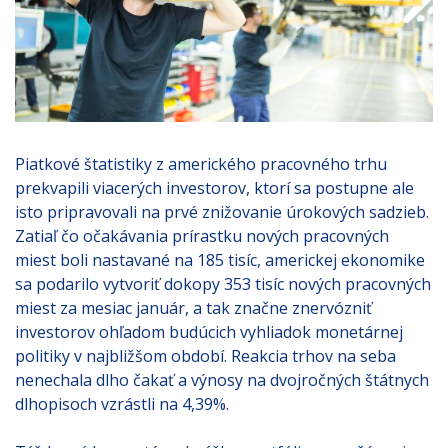
Piatkové štatistiky z amerického pracovného trhu
prekvapili viacerých investorov, ktorí sa postupne ale
isto pripravovali na prvé znižovanie úrokových sadzieb.
Zatiaľ čo očakávania prírastku nových pracovných
miest boli nastavané na 185 tisíc, americkej ekonomike
sa podarilo vytvoriť dokopy 353 tisíc nových pracovných
miest za mesiac január, a tak značne znervózniť
investorov ohľadom budúcich vyhliadok monetárnej
politiky v najbližšom období. Reakcia trhov na seba
nenechala dlho čakať a výnosy na dvojročných štátnych
dlhopisoch vzrástli na 4,39%.