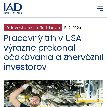
Prejsť na hlavný obsah
# investujte na fin trhoch
5. 2. 2024
Pracovný trh v USA
výrazne prekonal
očakávania a znervóznil
investorov