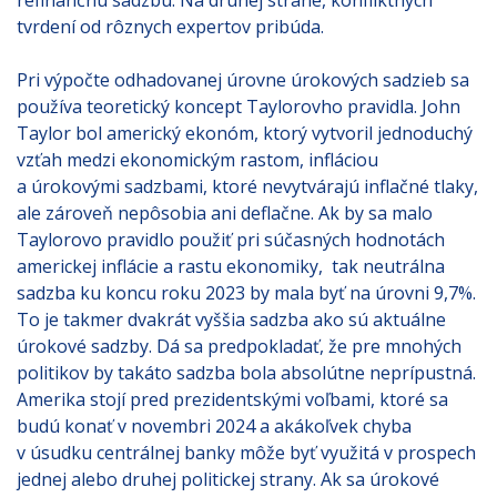
refinančnú sadzbu. Na druhej strane, konfliktných
tvrdení od rôznych expertov pribúda.
Pri výpočte odhadovanej úrovne úrokových sadzieb sa
používa teoretický koncept Taylorovho pravidla. John
Taylor bol americký ekonóm, ktorý vytvoril jednoduchý
vzťah medzi ekonomickým rastom, infláciou
a úrokovými sadzbami, ktoré nevytvárajú inflačné tlaky,
ale zároveň nepôsobia ani deflačne. Ak by sa malo
Taylorovo pravidlo použiť pri súčasných hodnotách
americkej inflácie a rastu ekonomiky, tak neutrálna
sadzba ku koncu roku 2023 by mala byť na úrovni 9,7%.
To je takmer dvakrát vyššia sadzba ako sú aktuálne
úrokové sadzby. Dá sa predpokladať, že pre mnohých
politikov by takáto sadzba bola absolútne neprípustná.
Amerika stojí pred prezidentskými voľbami, ktoré sa
budú konať v novembri 2024 a akákoľvek chyba
v úsudku centrálnej banky môže byť využitá v prospech
jednej alebo druhej politickej strany. Ak sa úrokové