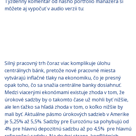
Týždenný komentár od nášho portfólio manažéra si
môžete aj vypočuť v audio verzii tu:
Silný pracovný trh čoraz viac komplikuje úlohu
centrálnych bánk, pretože nové pracovné miesta
vytvárajú inflačné tlaky na ekonomiku, čo je presný
opak toho, čo sa snažia centrálne banky dosiahnuť.
Medzi viacerými ekonómami existuje zhoda v tom, že
úrokové sadzby by o takomto čase už mohli byť nižšie,
ale len ťažko sa hľadá zhoda v tom, o koľko nižšie by
mali byť. Aktuálne pásmo úrokových sadzieb v Amerike
je 5,25% až 5,5%. Sadzby pre Eurozónu sa pohybujú od
4% pre hlavnú depozitnú sadzbu až po 4,5% pre hlavnú