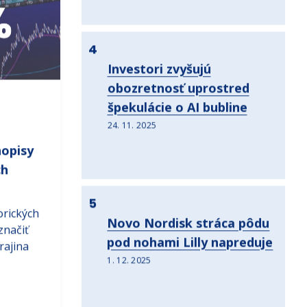
4
Investori zvyšujú
obozretnosť uprostred
špekulácie o AI bubline
24. 11. 2025
hopisy
ch
5
orických
Novo Nordisk stráca pôdu
načiť
pod nohami Lilly napreduje
rajina
1. 12. 2025