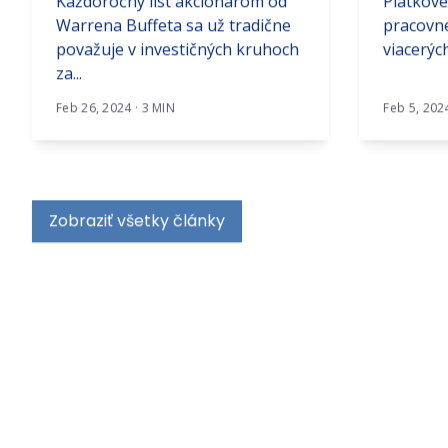
Každoročný list akcionárom od
Piatkové
Warrena Buffeta sa už tradične
pracovné
považuje v investičných kruhoch
viacerých
za...
Feb 26, 2024 · 3 MIN
Feb 5, 202
Zobraziť všetky články