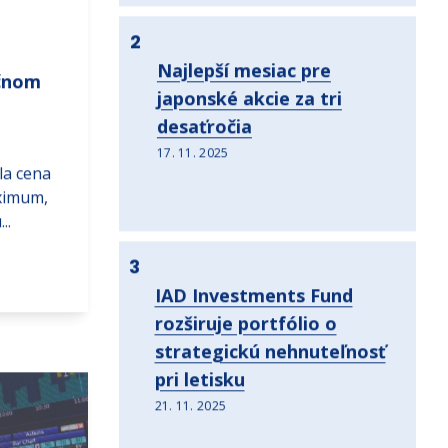
2
Najlepší mesiac pre
očnom
japonské akcie za tri
desaťročia
17. 11. 2025
la cena
ximum,
..
3
IAD Investments Fund
rozširuje portfólio o
strategickú nehnuteľnosť
pri letisku
21. 11. 2025