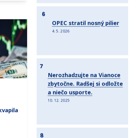
6
OPEC stratil nosný pilier
4. 5. 2026
7
Nerozhadzujte na Vianoce
zbytočne. Radšej si odložte
a niečo usporte.
10. 12. 2025
kvapila