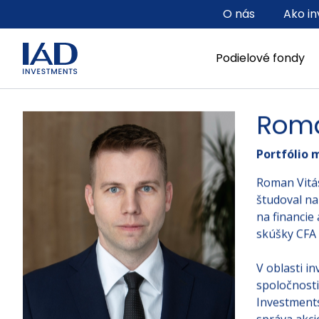
Prejsť na hlavný obsah
O nás
Ako in
Podielové fondy
Roma
Portfólio 
Roman Vitás
študoval n
na financie
skúšky CFA l
V oblasti in
spoločnosti
Investments