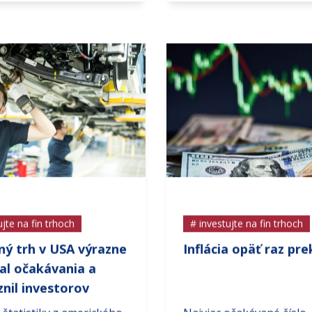
ujte na fin trhoch
# investujte na fin trhoch
ný trh v USA výrazne
Inflácia opäť raz pre
al očakávania a
nil investorov