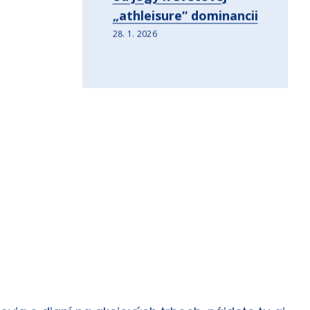
od jogy k svetovej
„athleisure“ dominancii
28. 1. 2026