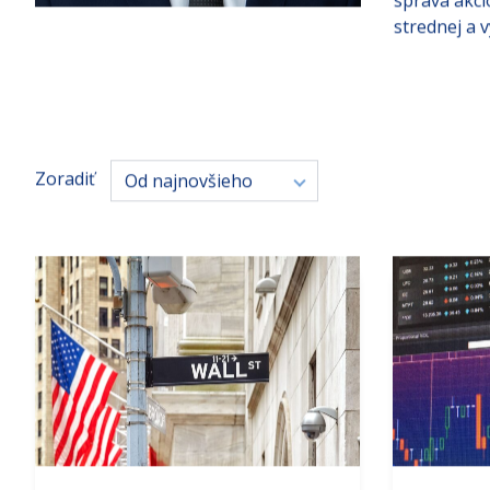
správa akci
strednej a 
Zoradiť
Od najnovšieho