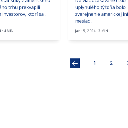
 štatistiky z amerického
Najviac očakávané číslo
ho trhu prekvapili
uplynulého týždňa bolo
 investorov, ktorí sa...
zverejnenie americkej inf
mesiac...
4 · 4 MIN
Jan 15, 2024 · 3 MIN
1
2