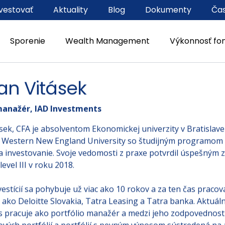
vestovať
Aktuality
Blog
Dokumenty
Čas
Sporenie
Wealth Management
Výkonnosť fo
n Vitásek
manažér, IAD Investments
ek, CFA je absolventom Ekonomickej univerzity v Bratislave
a Western New England University so študijným programo
 a investovanie. Svoje vedomosti z praxe potvrdil úspešným 
evel III v roku 2018.
vestícií sa pohybuje už viac ako 10 rokov a za ten čas pracov
 ako Deloitte Slovakia, Tatra Leasing a Tatra banka. Aktuál
 pracuje ako portfólio manažér a medzi jeho zodpovednosti 