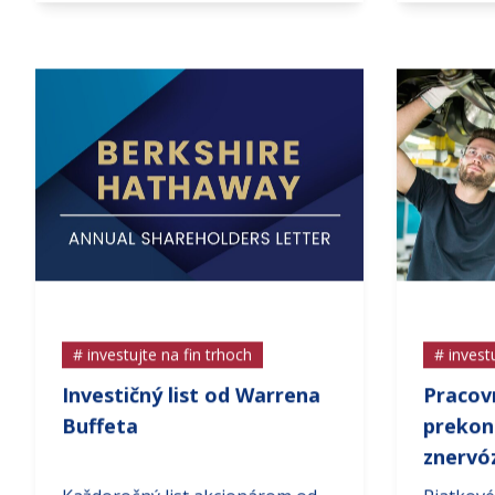
# investujte na fin trhoch
# invest
Investičný list od Warrena
Pracov
Buffeta
prekon
znervóz