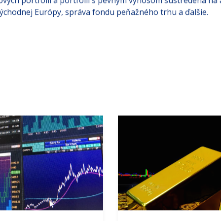
ových portfólií a portfólií s pevným výnosom sústredená na 
východnej Európy, správa fondu peňažného trhu a ďalšie.