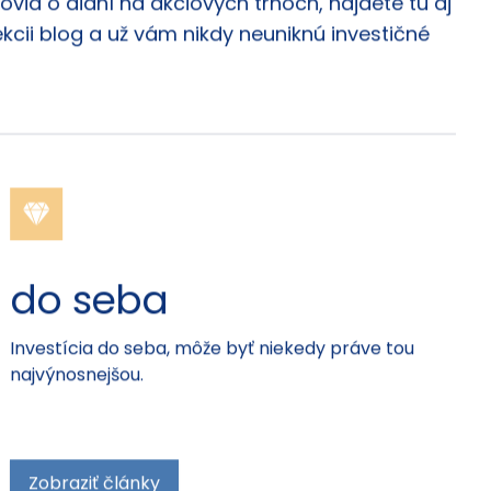
via o dianí na akciových trhoch, nájdete tu aj
ekcii blog a už vám nikdy neuniknú investičné
do seba
Investícia do seba, môže byť niekedy práve tou
najvýnosnejšou.