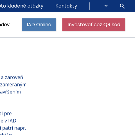
to kladené otázky
Kontakty
ndov
IAD Online
Investovať cez QR kód
 a zároveň
m zameraným
zavŕšením
al pre
ne v IAD
patrí napr.