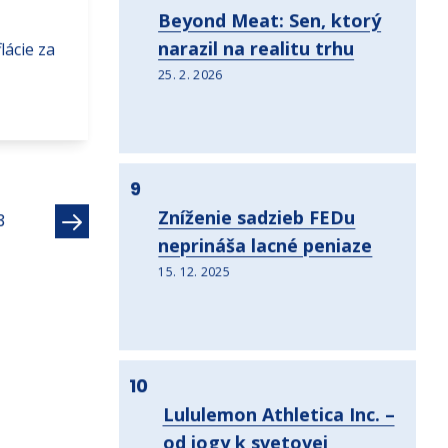
8
Beyond Meat: Sen, ktorý
narazil na realitu trhu
lácie za
25. 2. 2026
9
Zníženie sadzieb FEDu
Ďalší
3
neprináša lacné peniaze
15. 12. 2025
10
Lululemon Athletica Inc. –