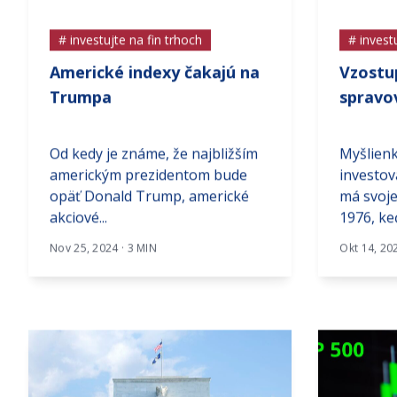
# investujte na fin trhoch
# invest
Americké indexy čakajú na
Vzostu
Trumpa
spravo
Od kedy je známe, že najbližším
Myšlien
americkým prezidentom bude
investo
opäť Donald Trump, americké
má svoje
akciové...
1976, keď
Nov 25, 2024 · 3 MIN
Okt 14, 20