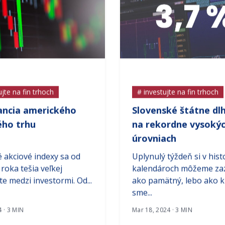
ujte na fin trhoch
# investujte na fin trhoch
ncia amerického
Slovenské štátne dl
ého trhu
na rekordne vysoký
úrovniach
 akciové indexy sa od
Uplynulý týždeň si v hist
 roka tešia veľkej
kalendároch môžeme zaz
te medzi investormi. Od...
ako pamätný, lebo ako k
sme...
4 · 3 MIN
Mar 18, 2024 · 3 MIN