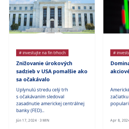
# investujte na fin trhoch
# invest
Znižovanie úrokových
Domina
sadzieb v USA pomalšie ako
akciov
sa očakávalo
Uplynulú stredu celý trh
Americké
s očakávaním sledoval
začiatku
zasadnutie americkej centrálnej
populari
banky (FED)...
Jún 17, 2024 · 3 MIN
Apr 8, 202