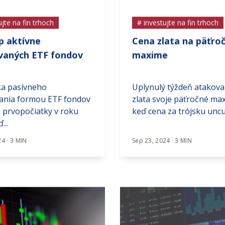
ujte na fin trhoch
# investujte na fin trhoch
p aktívne
Cena zlata na päťr
vaných ETF fondov
maxime
ka pasívneho
Uplynulý týždeň atakova
vania formou ETF fondov
zlata svoje päťročné ma
 prvopočiatky v roku
keď cena za trójsku uncu.
...
24 · 3 MIN
Sep 23, 2024 · 3 MIN