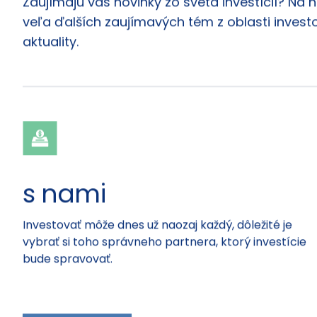
Články
Zaujímajú vás novinky zo sveta investícií? Na 
veľa ďalších zaujímavých tém z oblasti investo
aktuality.
s nami
Investovať môže dnes už naozaj každý, dôležité je
vybrať si toho správneho partnera, ktorý investície
bude spravovať.