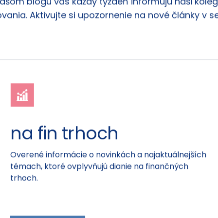
našom blogu vás každý týždeň informujú naši kolego
vania. Aktivujte si upozornenie na nové články v s
na fin trhoch
Overené informácie o novinkách a najaktuálnejších
témach, ktoré ovplyvňujú dianie na finančných
trhoch.