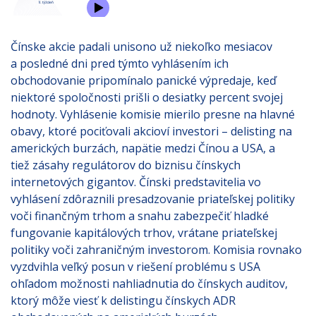
Čínske akcie padali unisono už niekoľko mesiacov
a posledné dni pred týmto vyhlásením ich
obchodovanie pripomínalo panické výpredaje, keď
niektoré spoločnosti prišli o desiatky percent svojej
hodnoty. Vyhlásenie komisie mierilo presne na hlavné
obavy, ktoré pociťovali akcioví investori – delisting na
amerických burzách, napätie medzi Čínou a USA, a
tiež zásahy regulátorov do biznisu čínskych
internetových gigantov. Čínski predstavitelia vo
vyhlásení zdôraznili presadzovanie priateľskej politiky
voči finančným trhom a snahu zabezpečiť hladké
fungovanie kapitálových trhov, vrátane priateľskej
politiky voči zahraničným investorom. Komisia rovnako
vyzdvihla veľký posun v riešení problému s USA
ohľadom možnosti nahliadnutia do čínskych auditov,
ktorý môže viesť k delistingu čínskych ADR