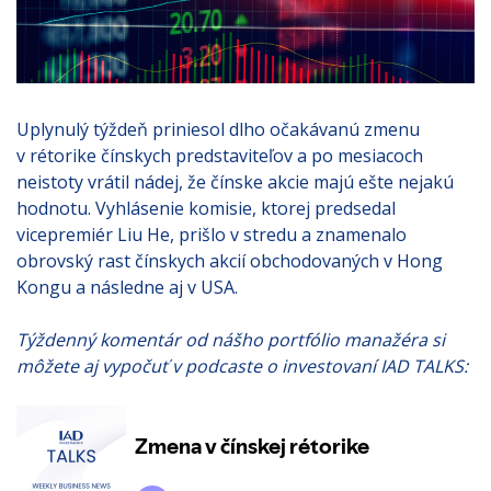
Uplynulý týždeň priniesol dlho očakávanú zmenu
v rétorike čínskych predstaviteľov a po mesiacoch
neistoty vrátil nádej, že čínske akcie majú ešte nejakú
hodnotu. Vyhlásenie komisie, ktorej predsedal
vicepremiér Liu He, prišlo v stredu a znamenalo
obrovský rast čínskych akcií obchodovaných v Hong
Kongu a následne aj v USA.
Týždenný komentár od nášho portfólio manažéra si
môžete aj vypočuť v podcaste o investovaní IAD TALKS: