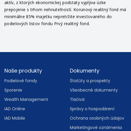
aktív, z ktorých ekonomickej podstaty vyplýva úzke
prepojenie s trhom nehnuteľností. Korunový realitný fond má
minimálne 85% majetku nepretržite investovaného do
podielových listov fondu Prvý realitný fond.
Footer
Naše produkty
Dokumenty
Podielové fondy
Štatúty a prospekty
Sporenie
Všeobecné dokumenty
Wealth Management
Tlačivá
IAD Online
Správy o hospodárení
IAD Mobile
Ochrana osobných údajov
Marketingové oznámenia