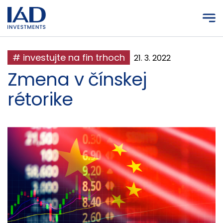
Prejsť na hlavný obsah
# investujte na fin trhoch
21. 3. 2022
Zmena v čínskej
rétorike