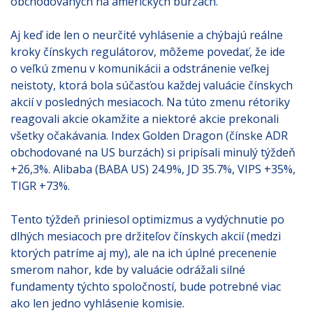
obchodovaných na amerických burzách.
Aj keď ide len o neurčité vyhlásenie a chýbajú reálne
kroky čínskych regulátorov, môžeme povedať, že ide
o veľkú zmenu v komunikácii a odstránenie veľkej
neistoty, ktorá bola súčasťou každej valuácie čínskych
akcií v posledných mesiacoch. Na túto zmenu rétoriky
reagovali akcie okamžite a niektoré akcie prekonali
všetky očakávania. Index Golden Dragon (čínske ADR
obchodované na US burzách) si pripísali minulý týždeň
+26,3%. Alibaba (BABA US) 24.9%, JD 35.7%, VIPS +35%,
TIGR +73%.
Tento týždeň priniesol optimizmus a vydýchnutie po
dlhých mesiacoch pre držiteľov čínskych akcií (medzi
ktorých patríme aj my), ale na ich úplné precenenie
smerom nahor, kde by valuácie odrážali silné
fundamenty týchto spoločností, bude potrebné viac
ako len jedno vyhlásenie komisie.