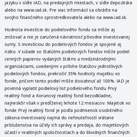
jazyku v sídle IAD, na predajných miestach, v sídle depozitára
alebo na www.iad.sk. Pre viac informácií sa obráťte na
svojho finančného sprostredkovateľa alebo na www.iad.sk.
Hodnota investície do podielového fondu sa môže aj
znižovať a nie je zaručená návratnosť pôvodne investovanej
sumy. S investíciou do podielových fondov je spojené aj
riziko. V súlade so štatútmi podielových fondov môže podiel
cenných papierov vydaných štátmi a medzinárodnými
organizáciami, uvedenými v prílohe štatútov jednotlivých
podielových fondov, prekročiť 35% hodnoty majetku vo
fonde, pričom tento podiel môže dosiahnuť až 100%. IAD je
povinná vyplatiť podielový list podielového fondu Prvý
realitný fond a Korunový realitný fond bezodkladne,
najneskôr však v predĺženej lehote 12 mesiacov. Majetok vo
fonde Prvý realitný fond je podľa podmienok osobitného
zákona investovaný najmä do nehnuteľností vrátane
príslušenstva na účely ich správy a predaja, do majetkových
účastí v realitných spoločnostiach a do likvidných finančných