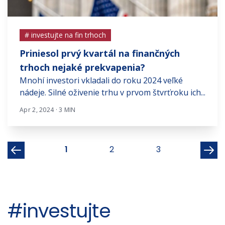
# investujte na fin trhoch
Priniesol prvý kvartál na finančných
trhoch nejaké prekvapenia?
Mnohí investori vkladali do roku 2024 veľké
nádeje. Silné oživenie trhu v prvom štvrťroku ich...
Apr 2, 2024 · 3 MIN
1
2
3
#investujte