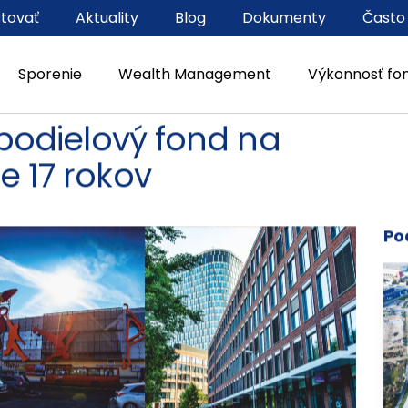
stovať
Aktuality
Blog
Dokumenty
Často
Sporenie
Wealth Management
Výkonnosť fo
ý podielový fond na
e 17 rokov
Po