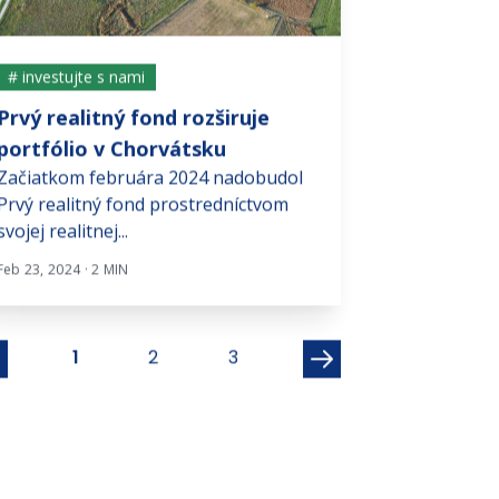
# investujte s nami
# investujte s n
Prvý realitný fond rozširuje
Čaká nás v r
portfólio v Chorvátsku
burzová udal
Začiatkom februára 2024 nadobudol
Čo sa stane, ke
Prvý realitný fond prostredníctvom
vesmírny proje
svojej realitnej...
stretne s kapitá
Feb 23, 2024 · 2 MIN
Jan 5, 2026 · 4 MIN
1
2
3