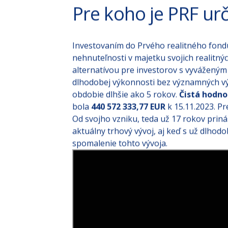
Pre koho je PRF ur
Investovaním do Prvého realitného fondu
nehnuteľnosti v majetku svojich realitný
alternatívou pre investorov s vyváženým 
dlhodobej výkonnosti bez významných v
obdobie dlhšie ako 5 rokov.
Čistá hodn
bola
440 572 333,77 EUR
k 15.11.2023. P
Od svojho vzniku, teda už 17 rokov prin
aktuálny trhový vývoj, aj keď s už dlhod
spomalenie tohto vývoja.