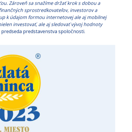
ov a obchodných partnerov. Našim cieľom vždy bolo,
e investícií a majetku našich klientov a investorov s
ťou. Zároveň sa snažíme držať krok s dobou a
e finančných sprostredkovateľov, investorov a
stup k údajom formou internetovej ale aj mobilnej
ielen investovať, ale aj sledovať vývoj hodnoty
, predseda predstavenstva spoločnosti.