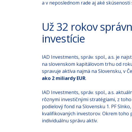
nachádzajú, aká je existujúca skladba náj
stojí za daným realitným fondom, či má 
a v neposlednom rade aj aké skúsenosti 
Už 32 rokov správn
investície
IAD Investments, správ. spol., a.s. je n
na slovenskom kapitálovom trhu od rok
spravuje aktíva najmä na Slovensku, v Č
ako 2 miliardy EUR
.
IAD Investments, správ. spol., a.s. aktuá
rôznymi investičnými stratégiami, z toho 
podielový fond na Slovensku 1. PF Slnko,
kvalifikovaných investorov. Okrem toho