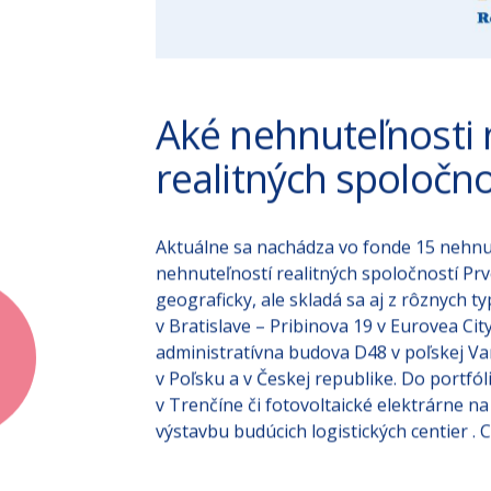
Aké nehnuteľnosti n
realitných spoločno
Aktuálne sa nachádza vo fonde 15 nehnute
nehnuteľností realitných spoločností Prv
geograficky, ale skladá sa aj z rôznych 
v Bratislave – Pribinova 19 v Eurovea C
administratívna budova D48 v poľskej Va
v Poľsku a v Českej republike. Do portfó
v Trenčíne či fotovoltaické elektrárne n
výstavbu budúcich logistických centier .