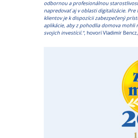
miesto.
„Vážime si dôveru našich klient
je a aj naďalej ostáva pristupovať k správ
odbornou a profesionálnou starostlivos
napredovať aj v oblasti digitalizácie. Pr
klientov je k dispozícii zabezpečený prí
aplikácie, aby z pohodlia domova mohli n
svojich investícií.“
, hovorí Vladimír Bencz