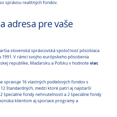
omcov a pod. Pozor si určite tiež treba dať na to, kto
licenciu od Národnej banky Slovenska
so správou realitných fondov.
a adresa pre vaše
ajstaršia slovenská správcovská spoločnosť pôsobiaca
u 1991. V rámci svojho európskeho pôsobenia
eskej republike, Maďarsku a Poľsku v hodnote
viac
lne spravuje 16 vlastných podielových fondov s
12 štandardných, medzi ktoré patrí aj najstarší
 2 špeciálne fondy nehnuteľností a 2 špeciálne fondy
 ponúka klientom aj sporiace programy a