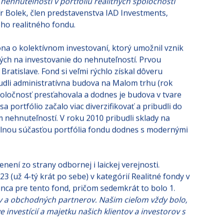
„Pravidelne upravovaná skladba portfólia spolu s
ých vzťahov a hotovostných tokov nám umožňuje aj
 nehnuteľností v portfóliu realitných spoločností
r Bolek, člen predstavenstva IAD Investments,
vého realitného fondu.
ona o kolektívnom investovaní, ktorý umožnil vznik
ch na investovanie do nehnuteľností. Prvou
Bratislave. Fond si veľmi rýchlo získal dôveru
budli administratívna budova na Malom trhu (rok
oločnosť presťahovala a dodnes je budova v tvare
a portfólio začalo viac diverzifikovať a pribudli do
 nehnuteľností. V roku 2010 pribudli sklady na
bilnou súčasťou portfólia fondu dodnes s modernými
ení zo strany odbornej i laickej verejnosti.
23 (už 4-tý krát po sebe) v kategórií Realitné fondy v
minca pre tento fond, pričom sedemkrát to bolo 1.