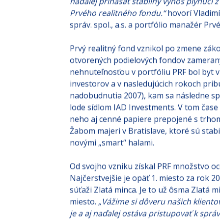
31.10.2023) dosiahla zhodnotenie 4,44%.
aktívnym prístupom pri riadení nájomn
naďalej prinášať stabilný výnos plynúci z
Prvého realitného fondu.“
hovorí Vladimí
správ. spol., a.s. a portfólio manažér Pr
Prvý realitný fond vznikol po zmene zák
otvorených podielových fondov zameraný
nehnuteľnosťou v portfóliu PRF bol byt v 
investorov a v nasledujúcich rokoch pri
nadobudnutia 2007), kam sa následne sp
lode sídlom IAD Investments. V tom čase s
neho aj cenné papiere prepojené s trhom
Žabom majeri v Bratislave, ktoré sú sta
novými „smart“ halami.
Od svojho vzniku získal PRF množstvo ocen
Najčerstvejšie je opäť 1. miesto za rok 20
súťaži Zlatá minca. Je to už ôsma Zlatá 