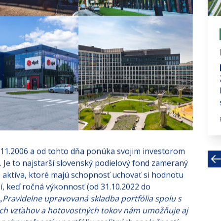
# investujte s nami
Poznáte index SOX?
Keď sa hovorí o akciách spoločnosti
Nvidia, pozornosť investorov sa
zvyčajne sústreďuje na jej...
Júl 15, 2026 · 4 MIN
20.11.2006 a od tohto dňa ponúka svojim investorom
. Je to najstarší slovenský podielový fond zameraný
e aktíva, ktoré majú schopnosť uchovať si hodnotu
, keď ročná výkonnosť (od 31.10.2022 do