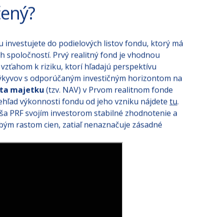
čený?
 investujete do podielových listov fondu, ktorý má
ch spoločností. Prvý realitný fond je vhodnou
vzťahom k riziku, ktorí hľadajú perspektívu
ýkyvov s odporúčaným investičným horizontom na
ota majetku
(tzv. NAV) v Prvom realitnom fonde
rehľad výkonnosti fondu od jeho vzniku nájdete
tu
.
áša PRF svojím investorom stabilné zhodnotenie a
obým rastom cien, zatiaľ nenaznačuje zásadné