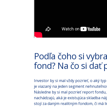
Podľa čoho si vybra
fond? Na čo si dať 
Investor by si mal vždy pozrieť, o aký typ
je viazaný na jeden segment nehnuteľností
Následne by si mal pozrieť report fondu,