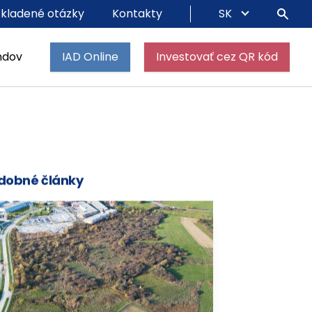
 kladené otázky
Kontakty
SK
ndov
IAD Online
Investovať cez QR kód
dobné články