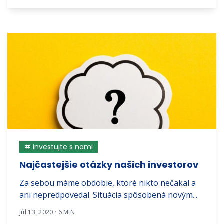
# investujte s nami
Najčastejšie otázky našich investorov
Za sebou máme obdobie, ktoré nikto nečakal a
ani nepredpovedal. Situácia spôsobená novým...
Júl 13, 2020 · 6 MIN