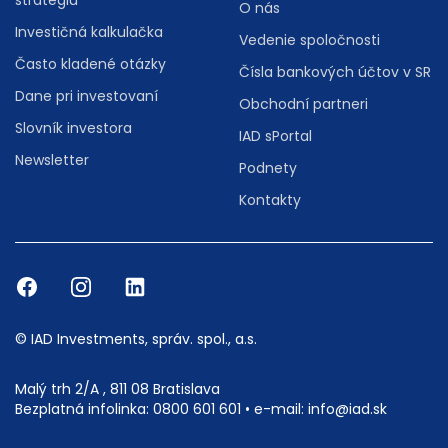
stratégiu
O nás
Investičná kalkulačka
Vedenie spoločnosti
Často kladené otázky
Čísla bankových účtov v SR
Dane pri investovaní
Obchodní partneri
Slovník investora
IAD sPortal
Newsletter
Podnety
Kontakty
© IAD Investments, správ. spol., a.s.
Malý trh 2/A , 811 08 Bratislava
Bezplatná infolinka:
0800 601 601
• e-mail:
info@iad.sk