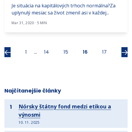
Je situácia na kapitálových trhoch normálna?Za
uplynulý mesiac sa život zmenil asi v každej...
Mar 31, 2020 · 5 MIN
Predchádzajúci
Ďa
1
...
14
15
16
17
Najčítanejšie články
Nórsky štátny fond medzi etikou a
1
výnosmi
10. 11. 2025