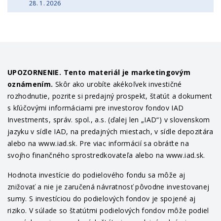
28. 1. 2026
UPOZORNENIE. Tento materiál je marketingovým
oznámením.
Skôr ako urobíte akékoľvek investičné
rozhodnutie, pozrite si predajný prospekt, štatút a dokument
s kľúčovými informáciami pre investorov fondov IAD
Investments, správ. spol., a.s. (ďalej len „IAD“) v slovenskom
jazyku v sídle IAD, na predajných miestach, v sídle depozitára
alebo na www.iad.sk. Pre viac informácií sa obráťte na
svojho finančného sprostredkovateľa alebo na www.iad.sk.
Hodnota investície do podielového fondu sa môže aj
znižovať a nie je zaručená návratnosť pôvodne investovanej
sumy. S investíciou do podielových fondov je spojené aj
riziko. V súlade so štatútmi podielových fondov môže podiel