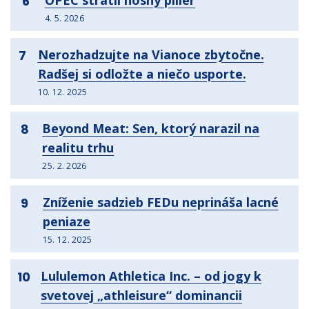
OPEC stratil nosný pilier
6
4. 5. 2026
Nerozhadzujte na Vianoce zbytočne.
7
Radšej si odložte a niečo usporte.
10. 12. 2025
Beyond Meat: Sen, ktorý narazil na
8
realitu trhu
25. 2. 2026
Zníženie sadzieb FEDu neprináša lacné
9
peniaze
15. 12. 2025
Lululemon Athletica Inc. – od jogy k
10
svetovej „athleisure“ dominancii