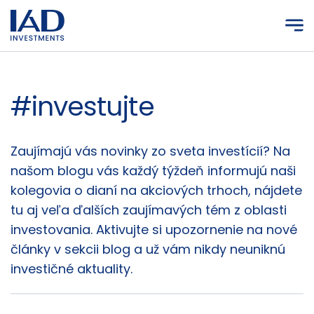
Prejsť na hlavný obsah
#investujte
Články
Zaujímajú vás novinky zo sveta investícií? Na
našom blogu vás každý týždeň informujú naši
kolegovia o dianí na akciových trhoch, nájdete
tu aj veľa ďalších zaujímavých tém z oblasti
investovania. Aktivujte si upozornenie na nové
články v sekcii blog a už vám nikdy neuniknú
investičné aktuality.