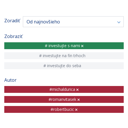
Zoradiť
Od najnovšieho
Zobraziť
# investujte s nami
# investujte na fin trhoch
# investujte do seba
Autor
#michaldurica
#romanvitasek
#robertbucic