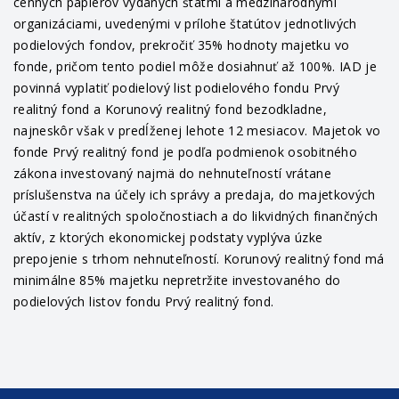
cenných papierov vydaných štátmi a medzinárodnými
organizáciami, uvedenými v prílohe štatútov jednotlivých
podielových fondov, prekročiť 35% hodnoty majetku vo
fonde, pričom tento podiel môže dosiahnuť až 100%. IAD je
povinná vyplatiť podielový list podielového fondu Prvý
realitný fond a Korunový realitný fond bezodkladne,
najneskôr však v predĺženej lehote 12 mesiacov. Majetok vo
fonde Prvý realitný fond je podľa podmienok osobitného
zákona investovaný najmä do nehnuteľností vrátane
príslušenstva na účely ich správy a predaja, do majetkových
účastí v realitných spoločnostiach a do likvidných finančných
aktív, z ktorých ekonomickej podstaty vyplýva úzke
prepojenie s trhom nehnuteľností. Korunový realitný fond má
minimálne 85% majetku nepretržite investovaného do
podielových listov fondu Prvý realitný fond.