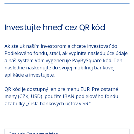
Investujte hneď cez QR kód
Ak ste už naším investorom a chcete investovať do
Podielového fondu, stačí, ak vyplníte nasledujúce údaje
a náš systém Vám vygeneruje PayBySquare kód. Ten
následne naskenujte do svojej mobilnej bankovej
aplikácie a investujete.
QR kód je dostupný len pre menu EUR. Pre ostatné
meny (CZK, USD) použite IBAN podielového fondu
z tabuľky
„
Čísla bankových účtov v SR
“
.
Podielový fond