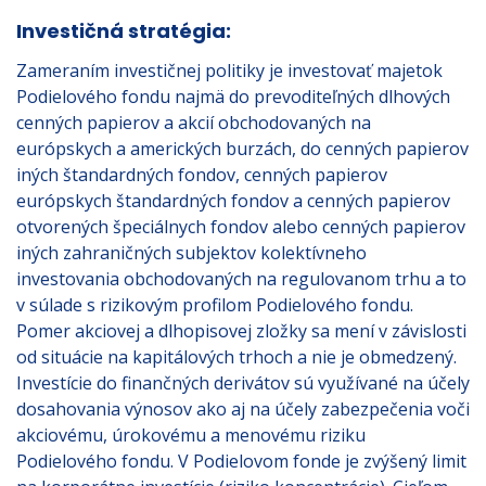
Investičná stratégia:
Zameraním investičnej politiky je investovať majetok
Podielového fondu najmä do prevoditeľných dlhových
cenných papierov a akcií obchodovaných na
európskych a amerických burzách, do cenných papierov
iných štandardných fondov, cenných papierov
európskych štandardných fondov a cenných papierov
otvorených špeciálnych fondov alebo cenných papierov
iných zahraničných subjektov kolektívneho
investovania obchodovaných na regulovanom trhu a to
v súlade s rizikovým profilom Podielového fondu.
Pomer akciovej a dlhopisovej zložky sa mení v závislosti
od situácie na kapitálových trhoch a nie je obmedzený.
Investície do finančných derivátov sú využívané na účely
dosahovania výnosov ako aj na účely zabezpečenia voči
akciovému, úrokovému a menovému riziku
Podielového fondu. V Podielovom fonde je zvýšený limit