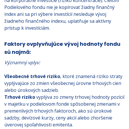
na korporátne investície (riziko koncentrácie). Cieľom
Podielového fondu nie je kopírovať žiadny finančný
index ani sa pri výbere investícií nesleduje vývoj
žiadneho finančného indexu, uplatňuje sa aktívny
prístup k investíciám.
Faktory ovplyvňujúce vývoj hodnoty fondu
sú najmä:
Významný vplyv:
Všeobecné trhové riziko
, ktoré znamená riziko straty
vyplývajúce zo zmien všeobecnej úrovne trhových cien
alebo úrokových sadzieb.
Trhové riziko
vyplýva zo zmeny trhovej hodnoty pozícií
v majetku v podielovom fonde spôsobenej zmenami v
premenlivých trhových faktoroch, ako sú úrokové
sadzby, devízové kurzy, ceny akcií alebo zhoršenie
úverovej spoľahlivosti emitenta.