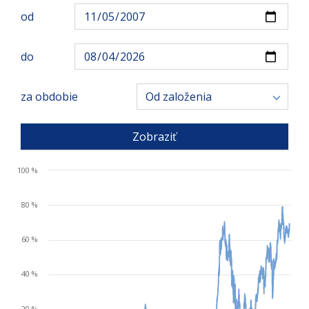
od
do
za obdobie
Od založenia
Zobraziť
100 %
80 %
60 %
40 %
20 %