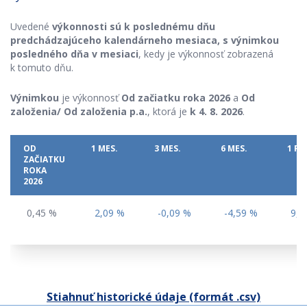
Uvedené
výkonnosti sú k poslednému dňu
predchádzajúceho kalendárneho mesiaca,
s výnimkou
posledného dňa v mesiaci
, kedy je výkonnosť zobrazená
k tomuto dňu.
Výnimkou
je výkonnosť
Od začiatku roka 2026
a
Od
založenia/ Od založenia p.a.
, ktorá je
k 4. 8. 2026
.
OD
1 MES.
3 MES.
6 MES.
1 RO
ZAČIATKU
ROKA
2026
0,45 %
2,09 %
-0,09 %
-4,59 %
9,6
Stiahnuť historické údaje (formát .csv)