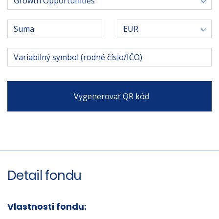
Growth Opportunities
Mena
EUR
Vygenerovať QR kód
Detail fondu
Vlastnosti fondu: