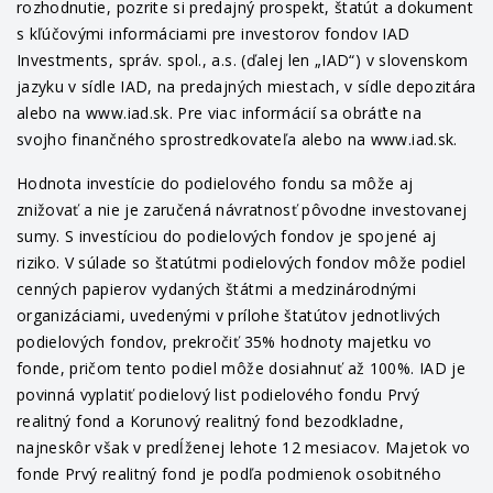
rozhodnutie, pozrite si predajný prospekt, štatút a dokument
s kľúčovými informáciami pre investorov fondov IAD
Investments, správ. spol., a.s. (ďalej len „IAD“) v slovenskom
jazyku v sídle IAD, na predajných miestach, v sídle depozitára
alebo na www.iad.sk. Pre viac informácií sa obráťte na
svojho finančného sprostredkovateľa alebo na www.iad.sk.
Hodnota investície do podielového fondu sa môže aj
znižovať a nie je zaručená návratnosť pôvodne investovanej
sumy. S investíciou do podielových fondov je spojené aj
riziko. V súlade so štatútmi podielových fondov môže podiel
cenných papierov vydaných štátmi a medzinárodnými
organizáciami, uvedenými v prílohe štatútov jednotlivých
podielových fondov, prekročiť 35% hodnoty majetku vo
fonde, pričom tento podiel môže dosiahnuť až 100%. IAD je
povinná vyplatiť podielový list podielového fondu Prvý
realitný fond a Korunový realitný fond bezodkladne,
najneskôr však v predĺženej lehote 12 mesiacov. Majetok vo
fonde Prvý realitný fond je podľa podmienok osobitného