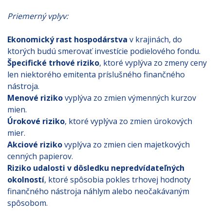
Priemerný vplyv:
Ekonomický rast hospodárstva
v krajinách, do
ktorých budú smerovať investície podielového fondu.
Špecifické trhové riziko
, ktoré vyplýva zo zmeny ceny
len niektorého emitenta príslušného finančného
nástroja.
Menové riziko
vyplýva zo zmien výmenných kurzov
mien.
Úrokové riziko
, ktoré vyplýva zo zmien úrokových
mier.
Akciové riziko
vyplýva zo zmien cien majetkových
cenných papierov.
Riziko udalosti v dôsledku nepredvídateľných
okolností
, ktoré spôsobia pokles trhovej hodnoty
finančného nástroja náhlym alebo neočakávaným
spôsobom.