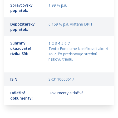
Správcovský
1,99 % p.a.
poplatok:
Depozitársky
0,159 % p.a. vrátane DPH
poplatok:
4
Súhrnný
1 2 3
5 6 7
ukazovateľ
Tento Fond sme klasifikovali ako 4
rizika SRI:
zo 7, čo predstavuje strednú
rizikovú triedu.
ISIN:
SK3110000617
Dôležité
Dokumenty a tlačivá
dokumenty: