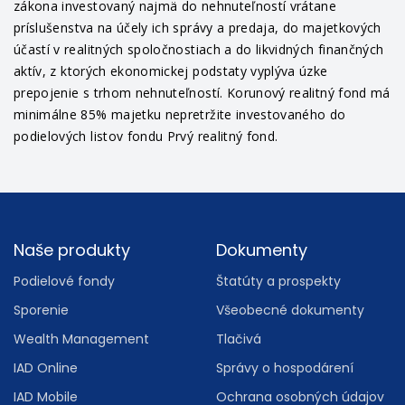
zákona investovaný najmä do nehnuteľností vrátane
príslušenstva na účely ich správy a predaja, do majetkových
účastí v realitných spoločnostiach a do likvidných finančných
aktív, z ktorých ekonomickej podstaty vyplýva úzke
prepojenie s trhom nehnuteľností. Korunový realitný fond má
minimálne 85% majetku nepretržite investovaného do
podielových listov fondu Prvý realitný fond.
Footer
Naše produkty
Dokumenty
Podielové fondy
Štatúty a prospekty
Sporenie
Všeobecné dokumenty
Wealth Management
Tlačivá
IAD Online
Správy o hospodárení
IAD Mobile
Ochrana osobných údajov