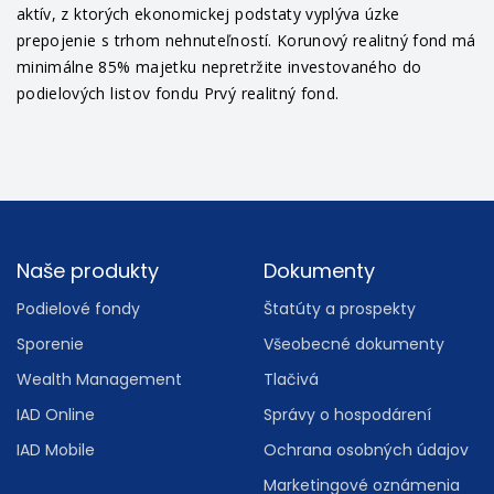
aktív, z ktorých ekonomickej podstaty vyplýva úzke
prepojenie s trhom nehnuteľností. Korunový realitný fond má
minimálne 85% majetku nepretržite investovaného do
podielových listov fondu Prvý realitný fond.
Footer
Naše produkty
Dokumenty
Podielové fondy
Štatúty a prospekty
Sporenie
Všeobecné dokumenty
Wealth Management
Tlačivá
IAD Online
Správy o hospodárení
IAD Mobile
Ochrana osobných údajov
Marketingové oznámenia