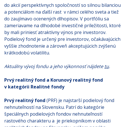
do akcií perspektívnych spoločností so silnou bilanciou
a potenciálom na ďalší rast v rámci celého sveta a tiež
do zaujímavo ocenených dlhopisov. V portfóliu sa
zameriavame na dlhodobé investičné príležitosti, ktoré
by mali priniesť atraktívny výnos pre investorov.
Podielový fond je určený pre investorov, očakávajúcich
vyššie zhodnotenie a zároveň akceptujúcich zvýšenú
krátkodobú volatilitu.
Aktuálny vývoj fondu a jeho výkonnosť nájdete
tu
.
Prvý realitný fond a Korunový realitný fond
v kategórii Realitné fondy
Prvý realitný fond
(PRF) je najstarší podielový fond
nehnuteľností na Slovensku. Patrí do kategórie
špeciálnych podielových fondov nehnuteľností
rastového charakteru a je priekopníkom v oblasti