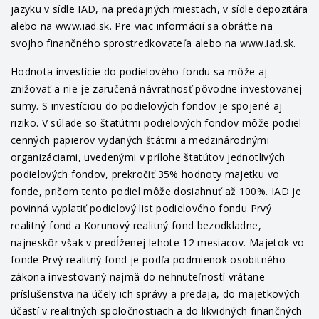
jazyku v sídle IAD, na predajných miestach, v sídle depozitára
alebo na www.iad.sk. Pre viac informácií sa obráťte na
svojho finančného sprostredkovateľa alebo na www.iad.sk.
Hodnota investície do podielového fondu sa môže aj
znižovať a nie je zaručená návratnosť pôvodne investovanej
sumy. S investíciou do podielových fondov je spojené aj
riziko. V súlade so štatútmi podielových fondov môže podiel
cenných papierov vydaných štátmi a medzinárodnými
organizáciami, uvedenými v prílohe štatútov jednotlivých
podielových fondov, prekročiť 35% hodnoty majetku vo
fonde, pričom tento podiel môže dosiahnuť až 100%. IAD je
povinná vyplatiť podielový list podielového fondu Prvý
realitný fond a Korunový realitný fond bezodkladne,
najneskôr však v predĺženej lehote 12 mesiacov. Majetok vo
fonde Prvý realitný fond je podľa podmienok osobitného
zákona investovaný najmä do nehnuteľností vrátane
príslušenstva na účely ich správy a predaja, do majetkových
účastí v realitných spoločnostiach a do likvidných finančných