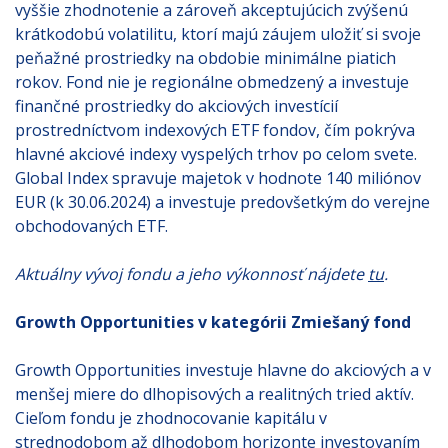
vyššie zhodnotenie a zároveň akceptujúcich zvýšenú
krátkodobú volatilitu, ktorí majú záujem uložiť si svoje
peňažné prostriedky na obdobie minimálne piatich
rokov. Fond nie je regionálne obmedzený a investuje
finančné prostriedky do akciových investícií
prostredníctvom indexových ETF fondov, čím pokrýva
hlavné akciové indexy vyspelých trhov po celom svete.
Global Index spravuje majetok v hodnote 140 miliónov
EUR (k 30.06.2024) a investuje predovšetkým do verejne
obchodovaných ETF.
Aktuálny vývoj fondu a jeho výkonnosť nájdete
tu
.
Growth Opportunities v kategórii Zmiešaný fond
Growth Opportunities investuje hlavne do akciových a v
menšej miere do dlhopisových a realitných tried aktív.
Cieľom fondu je zhodnocovanie kapitálu v
strednodobom až dlhodobom horizonte investovaním