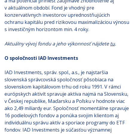
a má potenciál priniesť zaujímavé zhodnotenie aj
v aktuálnom období. Fond je vhodný pre
konzervatívnych investorov uprednostňujúcich
ochranu kapitálu pred rizikovou maximalizáciou výnosu
s investičným horizontom min. 4 roky.
Aktuálny vývoj fondu a jeho výkonnosť nájdete
tu
.
O spoločnosti IAD Investments
IAD Investments, správ. spol., a.s., je najstaršia
slovenská správcovská spoločnosť pôsobiaca na
slovenskom kapitálovom trhu od roku 1991. V rámci
európskych aktivít spravuje aktíva najmä na Slovensku,
v Českej republike, Maďarsku a Poľsku v hodnote viac
ako 2,49 miliardy eur. Spoločnosť momentálne spravuje
16 podielových fondov a ponúka svojim klientom aj
individuálnu správu aktív a sporiace programy do ETF
fondov. IAD Investments je súčasťou významnej