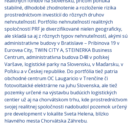
realitných fondov na Slovensku, pričom ponúka
stabilné, dlhodobé zhodnotenie a rozloženie rizika
prostredníctvom investícií do rôznych druhov
nehnuteľností. Portfólio nehnuteľností realitných
spoločností PRF je diverzifikované nielen geograficky,
ale skladá sa aj z rôznych typov nehnuteľností, akými sú
administratívne budovy v Bratislave – Pribinova 19 v
Eurovea City, TWIN CITY A, STEINERKA Business
Centrum, administratívna budova D48 v poľskej
Varšave, logistické parky na Slovensku, v Maďarsku, v
Poľsku a v Českej republike. Do portfólia tiež patria
obchodné centrum OC Laugaricio v Trenčíne či
fotovoltaické elektrárne na juhu Slovenska, ale tiež
pozemky určené na výstavbu budúcich logistických
centier už aj na chorvátskom trhu, kde prostredníctvom
svojej realitnej spoločnosti nadobudol pozemok určený
pre development v lokalite Sveta Helena, blízko
hlavného mesta Chorvátska Záhrebu.