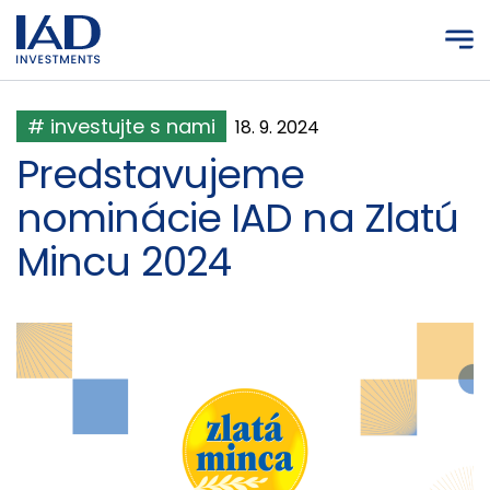
Prejsť na hlavný obsah
# investujte s nami
18. 9. 2024
Predstavujeme
nominácie IAD na Zlatú
Mincu 2024