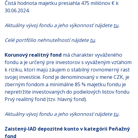
Čistá hodnota majetku presiahla 475 miliónov € k
30.06.2024.
Aktuálny vývoj fondu a jeho výkonnosť nájdete
tu
.
Celé portfólio nehnuteľností nájdete
tu
.
Korunový realitný fond
má charakter vyváženého
fondu a je určený pre investorov s vyváženým vzťahom
k riziku, ktorí majú záujem o stabilný rovnomerný rast
svojej investície. Fond je denominovaný v mene CZK, je
zberným fondom a minimálne 85 % majetku fondu je
nepretržite investovaných do podielových listov fondu
Prvý realitný fond (tzv. hlavný fond).
Aktuálny vývoj fondu a jeho výkonnosť nájdete
tu
.
Zaistený-IAD depozitné konto v kategórii Peňažný
fond