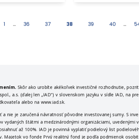
hádzajúci
1
...
36
37
38
39
40
...
5
ámením.
Skôr ako urobíte akékoľvek investičné rozhodnutie, pozri
ol., a.s. (ďalej len „IAD“) v slovenskom jazyku v sídle IAD, na pr
edkovateľa alebo na www.iad.sk.
 a nie je zaručená návratnosť pôvodne investovanej sumy. S invest
v vydaných štátmi a medzinárodnými organizáciami, uvedenými v pr
ahnuť až 100%. IAD je povinná vyplatiť podielový list podielovéh
v. Majetok vo fonde Prvý realitný fond je podľa podmienok osob