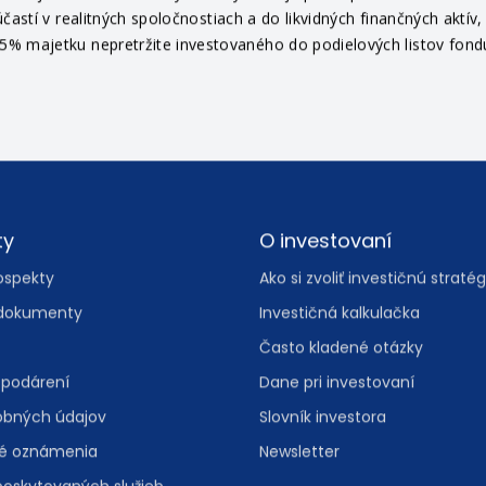
častí v realitných spoločnostiach a do likvidných finančných aktí
% majetku nepretržite investovaného do podielových listov fondu 
ty
O investovaní
ospekty
Ako si zvoliť investičnú stratég
dokumenty
Investičná kalkulačka
Často kladené otázky
spodárení
Dane pri investovaní
obných údajov
Slovník investora
vé oznámenia
Newsletter