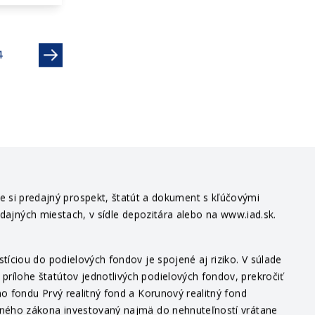
Ďalší
4
te si predajný prospekt, štatút a dokument s kľúčovými
edajných miestach, v sídle depozitára alebo na www.iad.sk.
íciou do podielových fondov je spojené aj riziko. V súlade
ílohe štatútov jednotlivých podielových fondov, prekročiť
o fondu Prvý realitný fond a Korunový realitný fond
itného zákona investovaný najmä do nehnuteľností vrátane