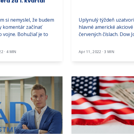
ra za 1. kvartál
m si nemyslel, že budem
Uplynulý týždeň uzatvori
y komentár začínať
hlavné americké akciové 
o vojne. Bohužiaľ je to
červených číslach. Dow Jo
22 · 4 MIN
Apr 11, 2022 · 3 MIN