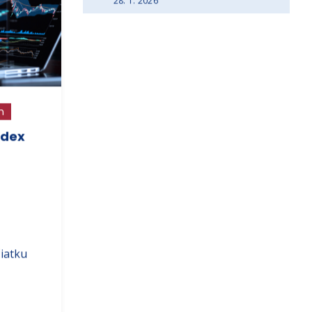
28. 1. 2026
h
ndex
čiatku