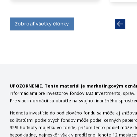
Predc
Zobraziť všetky články
UPOZORNENIE. Tento materiál je marketingovým ozn
informáciami pre investorov fondov IAD Investments, správ. sp
Pre viac informácií sa obráťte na svojho finančného sprostr
Hodnota investície do podielového fondu sa môže aj znižovať
so štatútmi podielových fondov môže podiel cenných papiero
35% hodnoty majetku vo fonde, pričom tento podiel môže dosi
bezodkladne, najneskôr však v predĺženej lehote 12 mesiaco