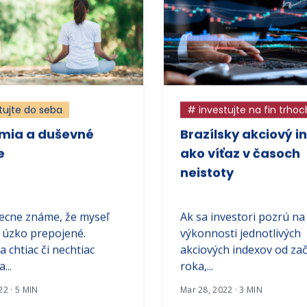
tujte do seba
# investujte na fin trhoc
mia a duševné
Brazílsky akciový i
e
ako víťaz v časoch
neistoty
ecne známe, že myseľ
Ak sa investori pozrú na
ú úzko prepojené.
výkonnosti jednotlivých
 chtiac či nechtiac
akciových indexov od za
...
roka,...
22 · 5 MIN
Mar 28, 2022 · 3 MIN