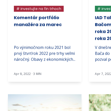
# investujte na fin trhoch
# inves
Komentár portfólio
IAD Ta
manažéra za marec
Bačom
roka 2
roka 2
Po výnimočnom roku 2021 bol
V dnešnej
prvý štvrťrok 2022 pre trhy veľmi
Bača do
náročný. Obavy z ekonomických...
pozval p
Apr 8, 2022 · 3 MIN
Apr 7, 202