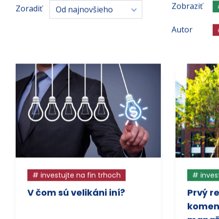
Zobraziť
Zoradiť
Od najnovšieho
Autor
# investujte na fin trhoch
# inves
V čom sú velikáni iní?
Prvý r
koment