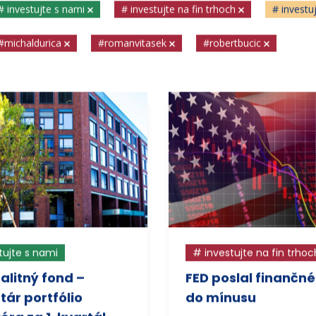
# investujte s nami
# investujte na fin trhoch
# investu
#michaldurica
#romanvitasek
#robertbucic
tujte s nami
# investujte na fin trhoc
ealitný fond –
FED poslal finančné
ár portfólio
do mínusu