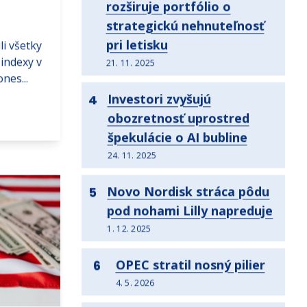
rozširuje portfólio o
strategickú nehnuteľnosť
pri letisku
li všetky
indexy v
21. 11. 2025
nes...
Investori zvyšujú
4
obozretnosť uprostred
špekulácie o AI bubline
24. 11. 2025
Novo Nordisk stráca pôdu
5
pod nohami Lilly napreduje
1. 12. 2025
OPEC stratil nosný pilier
6
4. 5. 2026