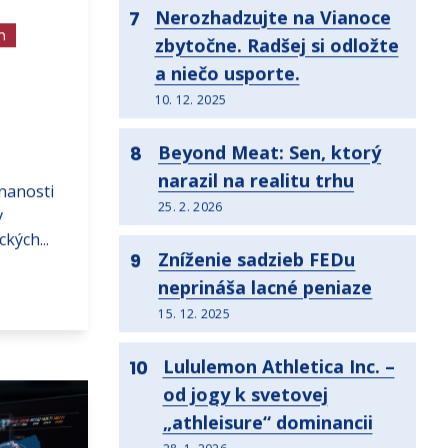
Nerozhadzujte na Vianoce
7
h
zbytočne. Radšej si odložte
a niečo usporte.
10. 12. 2025
Beyond Meat: Sen, ktorý
8
narazil na realitu trhu
nanosti
25. 2. 2026
v
kých...
Zníženie sadzieb FEDu
9
neprináša lacné peniaze
15. 12. 2025
Lululemon Athletica Inc. –
10
od jogy k svetovej
„athleisure“ dominancii