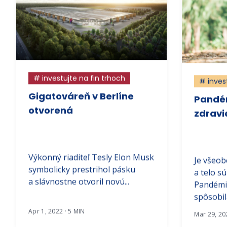
# investujte na fin trhoch
# inves
Gigatováreň v Berlíne
Pandé
otvorená
zdravi
Výkonný riaditeľ Tesly Elon Musk
Je všeob
symbolicky prestrihol pásku
a telo s
a slávnostne otvoril novú...
Pandémia
spôsobila
Apr 1, 2022 · 5 MIN
Mar 29, 20