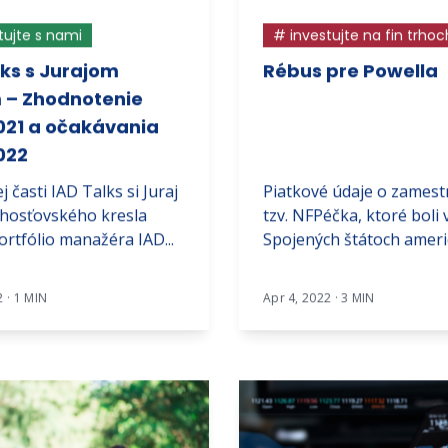
tujte s nami
# investujte na fin trhoc
lks s Jurajom
Rébus pre Powella
 – Zhodnotenie
021 a očakávania
022
 časti IAD Talks si Juraj
Piatkové údaje o zamest
 hosťovského kresla
tzv. NFPéčka, ktoré boli 
ortfólio manažéra IAD...
Spojených štátoch americ
2 · 1 MIN
Apr 4, 2022 · 3 MIN