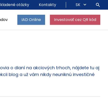
 kladené otázky
Kontakty
SK
ndov
IAD Online
Investovať cez QR kód
via o dianí na akciových trhoch, nájdete tu aj
ekcii blog a už vám nikdy neuniknú investičné