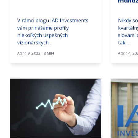
manažé
V rámci blogu IAD Investments
Nikdy so
vám prinášame profily
kvartáln
niekoľkých úspešných
slovami 
vizionárskych...
tak,...
Apr 19, 2022 · 8 MIN
Apr 14, 20