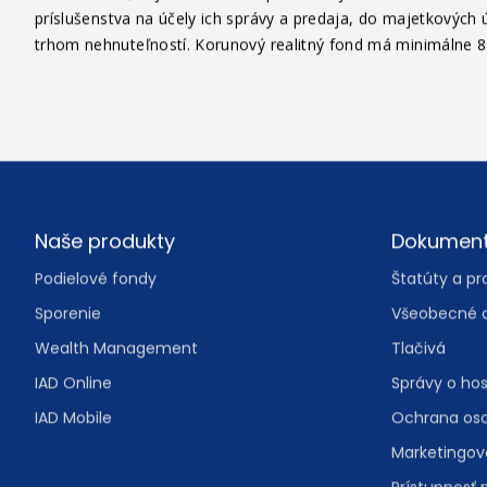
príslušenstva na účely ich správy a predaja, do majetkových ú
trhom nehnuteľností. Korunový realitný fond má minimálne 85
Footer
Naše produkty
Dokumen
Podielové fondy
Štatúty a pr
Sporenie
Všeobecné 
Wealth Management
Tlačivá
IAD Online
Správy o ho
IAD Mobile
Ochrana os
Marketingo