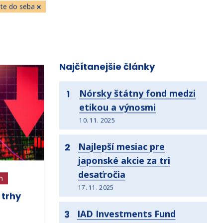
jte do seba
Najčítanejšie články
Nórsky štátny fond medzi
1
etikou a výnosmi
10. 11. 2025
Najlepší mesiac pre
2
japonské akcie za tri
desaťročia
h
17. 11. 2025
 trhy
IAD Investments Fund
3