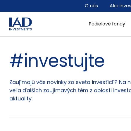
Prejsť na hlavný obsah
O nás
Ako inve
Podielové fondy
#investujte
Články
Zaujímajú vás novinky zo sveta investícií? Na 
veľa ďalších zaujímavých tém z oblasti investo
aktuality.